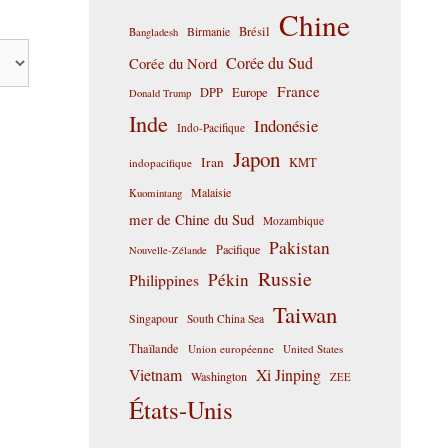
Chine
Birmanie
Brésil
Bangladesh
Corée du Sud
Corée du Nord
France
DPP
Europe
Donald Trump
Inde
Indonésie
Indo-Pacifique
Japon
Iran
KMT
indopacifique
Malaisie
Kuomintang
mer de Chine du Sud
Mozambique
Pakistan
Pacifique
Nouvelle-Zélande
Russie
Pékin
Philippines
Taiwan
Singapour
South China Sea
Thaïlande
Union européenne
United States
Vietnam
Xi Jinping
Washington
ZEE
États-Unis