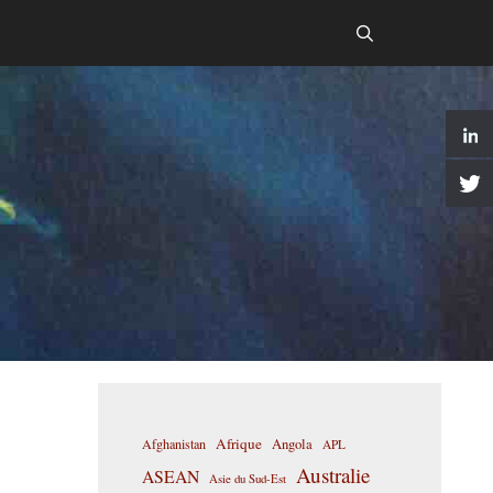
Afrique
Afghanistan
Angola
APL
Australie
ASEAN
Asie du Sud-Est