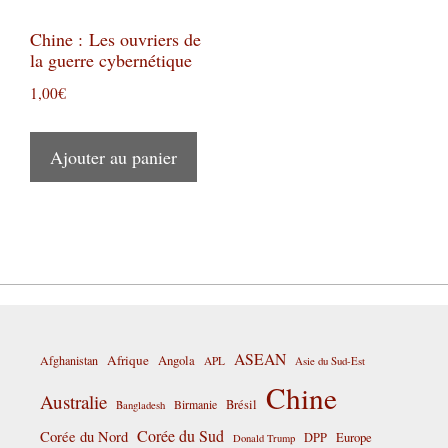
Chine : Les ouvriers de
la guerre cybernétique
1,00
€
Ajouter au panier
ASEAN
Afrique
Afghanistan
Angola
APL
Asie du Sud-Est
Chine
Australie
Birmanie
Brésil
Bangladesh
Corée du Sud
Corée du Nord
DPP
Europe
Donald Trump