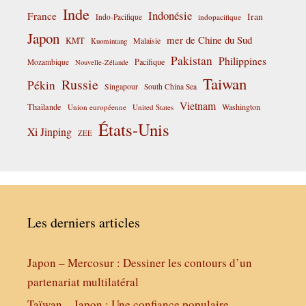
Inde
Indonésie
France
Iran
Indo-Pacifique
indopacifique
Japon
mer de Chine du Sud
KMT
Malaisie
Kuomintang
Pakistan
Philippines
Pacifique
Mozambique
Nouvelle-Zélande
Taiwan
Russie
Pékin
Singapour
South China Sea
Vietnam
Thaïlande
Washington
Union européenne
United States
États-Unis
Xi Jinping
ZEE
Les derniers articles
Japon – Mercosur : Dessiner les contours d’un
partenariat multilatéral
Taïwan – Japon : Une confiance populaire