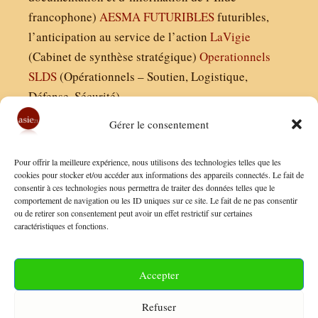
francophone)
AESMA
FUTURIBLES
futuribles,
l’anticipation au service de l’action
LaVigie
(Cabinet de synthèse stratégique)
Operationnels
SLDS
(Opérationnels – Soutien, Logistique,
Défense, Sécurité)
Gérer le consentement
Asie21.com est édité par :
Pour offrir la meilleure expérience, nous utilisons des technologies telles que les
Finaldées EURL
cookies pour stocker et/ou accéder aux informations des appareils connectés. Le fait de
consentir à ces technologies nous permettra de traiter des données telles que le
Siège social : 13 avenue Boudon, 75016, Paris
comportement de navigation ou les ID uniques sur ce site. Le fait de ne pas consentir
Nous contacter
ou de retirer son consentement peut avoir un effet restrictif sur certaines
caractéristiques et fonctions.
Mentions Légales
Conditions Générales de Vente
Accepter
Politique de Confidentialité
Refuser
FAQ