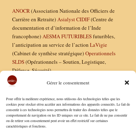
ANOCR
(Association Nationale des Officiers de
Carrière en Retraite)
Asialyst
CIDIF
(Centre de
documentation et d’information de l’Inde
francophone)
AESMA
FUTURIBLES
futuribles,
l’anticipation au service de l’action
LaVigie
(Cabinet de synthèse stratégique)
Operationnels
SLDS
(Opérationnels – Soutien, Logistique,
Défense, Sécurité)
Gérer le consentement
Asie21.com est édité par :
Pour offrir la meilleure expérience, nous utilisons des technologies telles que les
Finaldées EURL
cookies pour stocker et/ou accéder aux informations des appareils connectés. Le fait de
consentir à ces technologies nous permettra de traiter des données telles que le
Siège social : 13 avenue Boudon, 75016, Paris
comportement de navigation ou les ID uniques sur ce site. Le fait de ne pas consentir
Nous contacter
ou de retirer son consentement peut avoir un effet restrictif sur certaines
caractéristiques et fonctions.
Mentions Légales