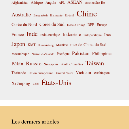
ASEAN
Afrique
Afghanistan
Angola
APL
Asie du Sud-Est
Chine
Australie
Birmanie
Brésil
Bangladesh
Corée du Sud
Corée du Nord
DPP
Europe
Donald Trump
Inde
Indonésie
France
Iran
Indo-Pacifique
indopacifique
Japon
mer de Chine du Sud
KMT
Malaisie
Kuomintang
Pakistan
Philippines
Pacifique
Mozambique
Nouvelle-Zélande
Taiwan
Russie
Pékin
Singapour
South China Sea
Vietnam
Thaïlande
Washington
Union européenne
United States
États-Unis
Xi Jinping
ZEE
Les derniers articles