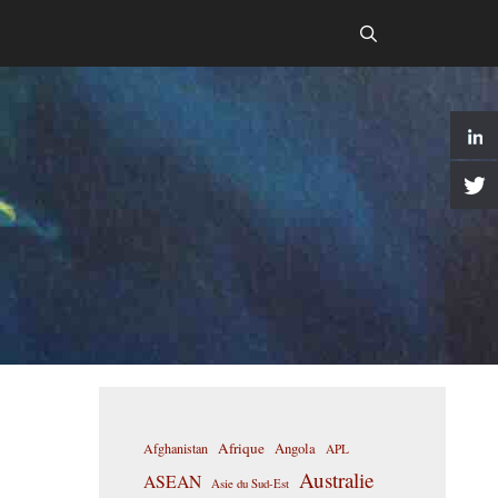
Afrique
Afghanistan
Angola
APL
Australie
ASEAN
Asie du Sud-Est