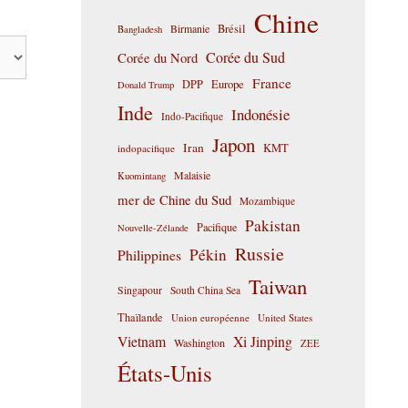
Chine
Birmanie
Brésil
Bangladesh
Corée du Sud
Corée du Nord
France
DPP
Europe
Donald Trump
Inde
Indonésie
Indo-Pacifique
Japon
Iran
KMT
indopacifique
Malaisie
Kuomintang
mer de Chine du Sud
Mozambique
Pakistan
Pacifique
Nouvelle-Zélande
Russie
Pékin
Philippines
Taiwan
Singapour
South China Sea
Thaïlande
Union européenne
United States
Vietnam
Xi Jinping
Washington
ZEE
États-Unis