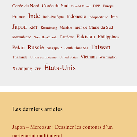
Corée du Sud
Corée du Nord
DPP
Europe
Donald Trump
Inde
Indonésie
France
Iran
Indo-Pacifique
indopacifique
Japon
mer de Chine du Sud
KMT
Malaisie
Kuomintang
Pakistan
Philippines
Pacifique
Mozambique
Nouvelle-Zélande
Taiwan
Russie
Pékin
Singapour
South China Sea
Vietnam
Thaïlande
Washington
Union européenne
United States
États-Unis
Xi Jinping
ZEE
Les derniers articles
Japon – Mercosur : Dessiner les contours d’un
partenariat multilatéral