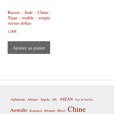
Russie – Inde – Chine :
Yuan – rouble – roupie
versus dollar
1,00
€
Ajouter au panier
ASEAN
Afrique
Afghanistan
Angola
APL
Asie du Sud-Est
Chine
Australie
Birmanie
Brésil
Bangladesh