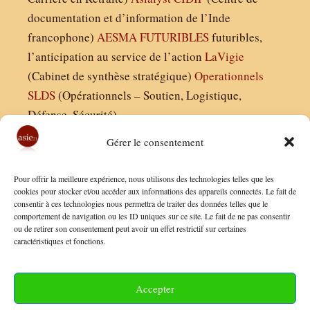
documentation et d’information de l’Inde
francophone)
AESMA
FUTURIBLES
futuribles,
l’anticipation au service de l’action
LaVigie
(Cabinet de synthèse stratégique)
Operationnels
SLDS
(Opérationnels – Soutien, Logistique,
Défense, Sécurité)
Gérer le consentement
Asie21.com est édité par :
Pour offrir la meilleure expérience, nous utilisons des technologies telles que les
Finaldées EURL
cookies pour stocker et/ou accéder aux informations des appareils connectés. Le fait de
consentir à ces technologies nous permettra de traiter des données telles que le
Siège social : 13 avenue Boudon, 75016, Paris
comportement de navigation ou les ID uniques sur ce site. Le fait de ne pas consentir
Nous contacter
ou de retirer son consentement peut avoir un effet restrictif sur certaines
caractéristiques et fonctions.
Mentions Légales
Conditions Générales de Vente
Accepter
Politique de Confidentialité