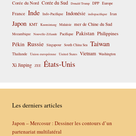
Corée du Sud
Corée du Nord
DPP
Europe
Donald Trump
Inde
Indonésie
France
Iran
Indo-Pacifique
indopacifique
Japon
mer de Chine du Sud
KMT
Malaisie
Kuomintang
Pakistan
Philippines
Pacifique
Mozambique
Nouvelle-Zélande
Taiwan
Russie
Pékin
Singapour
South China Sea
Vietnam
Thaïlande
Washington
Union européenne
United States
États-Unis
Xi Jinping
ZEE
Les derniers articles
Japon – Mercosur : Dessiner les contours d’un
partenariat multilatéral