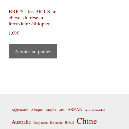
BRICS : les BRICS au
chevet du réseau
ferroviaire éthiopien
1,00
€
Ajouter au panier
ASEAN
Afrique
Afghanistan
Angola
APL
Asie du Sud-Est
Chine
Australie
Birmanie
Brésil
Bangladesh