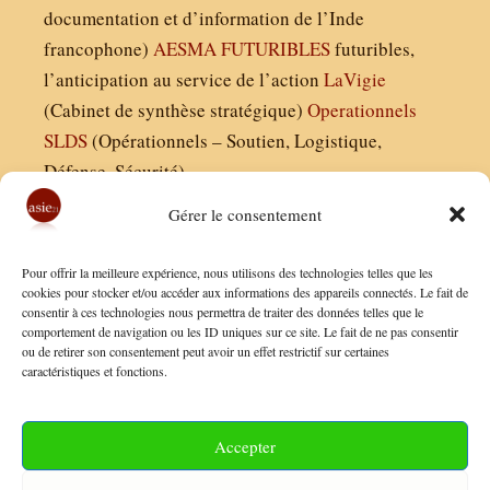
documentation et d’information de l’Inde
francophone)
AESMA
FUTURIBLES
futuribles,
l’anticipation au service de l’action
LaVigie
(Cabinet de synthèse stratégique)
Operationnels
SLDS
(Opérationnels – Soutien, Logistique,
Défense, Sécurité)
Gérer le consentement
Asie21.com est édité par :
Pour offrir la meilleure expérience, nous utilisons des technologies telles que les
Finaldées EURL
cookies pour stocker et/ou accéder aux informations des appareils connectés. Le fait de
consentir à ces technologies nous permettra de traiter des données telles que le
Siège social : 13 avenue Boudon, 75016, Paris
comportement de navigation ou les ID uniques sur ce site. Le fait de ne pas consentir
Nous contacter
ou de retirer son consentement peut avoir un effet restrictif sur certaines
caractéristiques et fonctions.
Mentions Légales
Conditions Générales de Vente
Accepter
Politique de Confidentialité