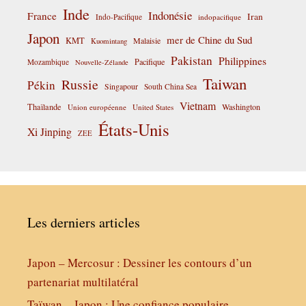
Inde
Indonésie
France
Iran
Indo-Pacifique
indopacifique
Japon
mer de Chine du Sud
KMT
Malaisie
Kuomintang
Pakistan
Philippines
Pacifique
Mozambique
Nouvelle-Zélande
Taiwan
Russie
Pékin
Singapour
South China Sea
Vietnam
Thaïlande
Washington
Union européenne
United States
États-Unis
Xi Jinping
ZEE
Les derniers articles
Japon – Mercosur : Dessiner les contours d’un
partenariat multilatéral
Taïwan – Japon : Une confiance populaire