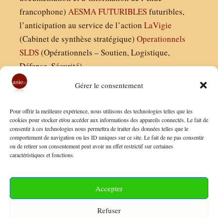
francophone)
AESMA
FUTURIBLES
futuribles,
l’anticipation au service de l’action
LaVigie
(Cabinet de synthèse stratégique)
Operationnels
SLDS
(Opérationnels – Soutien, Logistique,
Défense, Sécurité)
Gérer le consentement
Asie21.com est édité par :
Pour offrir la meilleure expérience, nous utilisons des technologies telles que les
Finaldées EURL
cookies pour stocker et/ou accéder aux informations des appareils connectés. Le fait de
consentir à ces technologies nous permettra de traiter des données telles que le
Siège social : 13 avenue Boudon, 75016, Paris
comportement de navigation ou les ID uniques sur ce site. Le fait de ne pas consentir
Nous contacter
ou de retirer son consentement peut avoir un effet restrictif sur certaines
caractéristiques et fonctions.
Mentions Légales
Conditions Générales de Vente
Accepter
Politique de Confidentialité
Refuser
FAQ