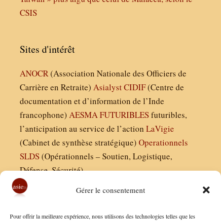
CSIS
Sites d'intérêt
ANOCR
(Association Nationale des Officiers de
Carrière en Retraite)
Asialyst
CIDIF
(Centre de
documentation et d’information de l’Inde
francophone)
AESMA
FUTURIBLES
futuribles,
l’anticipation au service de l’action
LaVigie
(Cabinet de synthèse stratégique)
Operationnels
SLDS
(Opérationnels – Soutien, Logistique,
Défense, Sécurité)
Gérer le consentement
Asie21.com est édité par :
Pour offrir la meilleure expérience, nous utilisons des technologies telles que les