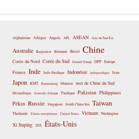
ASEAN
Afrique
Afghanistan
Angola
APL
Asie du Sud-Est
Chine
Australie
Birmanie
Brésil
Bangladesh
Corée du Sud
Corée du Nord
DPP
Europe
Donald Trump
Inde
Indonésie
France
Iran
Indo-Pacifique
indopacifique
Japon
mer de Chine du Sud
KMT
Malaisie
Kuomintang
Pakistan
Philippines
Pacifique
Mozambique
Nouvelle-Zélande
Taiwan
Russie
Pékin
Singapour
South China Sea
Vietnam
Thaïlande
Washington
Union européenne
United States
États-Unis
Xi Jinping
ZEE