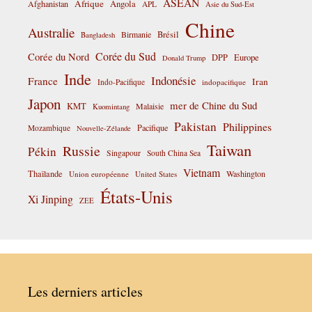
ASEAN
Afrique
Afghanistan
Angola
APL
Asie du Sud-Est
Chine
Australie
Birmanie
Brésil
Bangladesh
Corée du Sud
Corée du Nord
DPP
Europe
Donald Trump
Inde
Indonésie
France
Iran
Indo-Pacifique
indopacifique
Japon
mer de Chine du Sud
KMT
Malaisie
Kuomintang
Pakistan
Philippines
Pacifique
Mozambique
Nouvelle-Zélande
Taiwan
Russie
Pékin
Singapour
South China Sea
Vietnam
Thaïlande
Washington
Union européenne
United States
États-Unis
Xi Jinping
ZEE
Les derniers articles