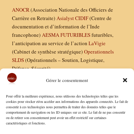
ANOCR
(Association Nationale des Officiers de
Carrière en Retraite)
Asialyst
CIDIF
(Centre de
documentation et d’information de l’Inde
francophone)
AESMA
FUTURIBLES
futuribles,
l’anticipation au service de l’action
LaVigie
(Cabinet de synthèse stratégique)
Operationnels
SLDS
(Opérationnels – Soutien, Logistique,
Défense, Sécurité)
Gérer le consentement
Asie21.com est édité par :
Pour offrir la meilleure expérience, nous utilisons des technologies telles que les
Finaldées EURL
cookies pour stocker et/ou accéder aux informations des appareils connectés. Le fait de
consentir à ces technologies nous permettra de traiter des données telles que le
Siège social : 13 avenue Boudon, 75016, Paris
comportement de navigation ou les ID uniques sur ce site. Le fait de ne pas consentir
Nous contacter
ou de retirer son consentement peut avoir un effet restrictif sur certaines
caractéristiques et fonctions.
Mentions Légales