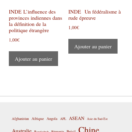
INDE L’influence des
INDE Un fédéralisme à
provinces indiennes dans
rude épreuve
la définition de la
1,00
€
politique étrangère
1,00
€
Ajouter au panier
Ajouter au panier
ASEAN
Afrique
Afghanistan
Angola
APL
Asie du Sud-Est
Chine
Australie
Birmanie
Brésil
Bangladesh