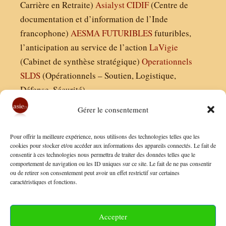
Carrière en Retraite)
Asialyst
CIDIF
(Centre de
documentation et d’information de l’Inde
francophone)
AESMA
FUTURIBLES
futuribles,
l’anticipation au service de l’action
LaVigie
(Cabinet de synthèse stratégique)
Operationnels
SLDS
(Opérationnels – Soutien, Logistique,
Défense, Sécurité)
Gérer le consentement
Asie21.com est édité par :
Pour offrir la meilleure expérience, nous utilisons des technologies telles que les
Finaldées EURL
cookies pour stocker et/ou accéder aux informations des appareils connectés. Le fait de
consentir à ces technologies nous permettra de traiter des données telles que le
Siège social : 13 avenue Boudon, 75016, Paris
comportement de navigation ou les ID uniques sur ce site. Le fait de ne pas consentir
Nous contacter
ou de retirer son consentement peut avoir un effet restrictif sur certaines
caractéristiques et fonctions.
Mentions Légales
Conditions Générales de Vente
Accepter