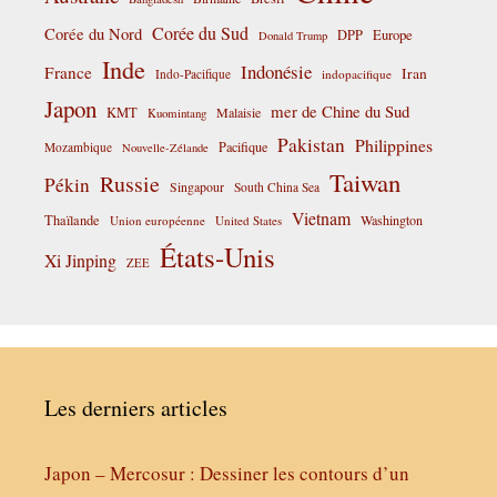
Corée du Sud
Corée du Nord
DPP
Europe
Donald Trump
Inde
Indonésie
France
Iran
Indo-Pacifique
indopacifique
Japon
mer de Chine du Sud
KMT
Malaisie
Kuomintang
Pakistan
Philippines
Pacifique
Mozambique
Nouvelle-Zélande
Taiwan
Russie
Pékin
Singapour
South China Sea
Vietnam
Thaïlande
Washington
Union européenne
United States
États-Unis
Xi Jinping
ZEE
Les derniers articles
Japon – Mercosur : Dessiner les contours d’un