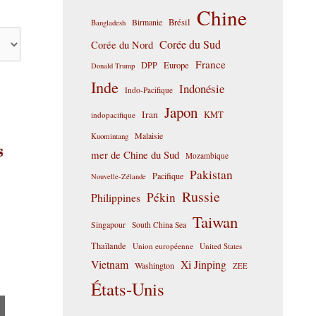
Chine
Birmanie
Brésil
Bangladesh
Corée du Sud
Corée du Nord
France
DPP
Europe
Donald Trump
Inde
Indonésie
Indo-Pacifique
Japon
Iran
KMT
indopacifique
Malaisie
Kuomintang
mer de Chine du Sud
Mozambique
Pakistan
Pacifique
Nouvelle-Zélande
Russie
Pékin
Philippines
Taiwan
Singapour
South China Sea
Thaïlande
Union européenne
United States
Vietnam
Xi Jinping
Washington
ZEE
États-Unis