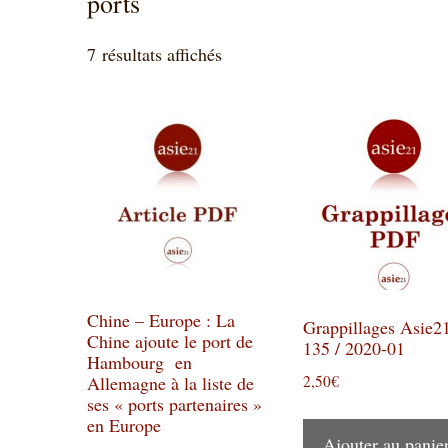
ports
Trié
7 résultats affichés
du
plus
récent
au
plus
ancien
Chine – Europe : La
Grappillages Asie2
Chine ajoute le port de
135 / 2020-01
Hambourg en
2,50
€
Allemagne à la liste de
ses « ports partenaires »
en Europe
Ajouter au panie