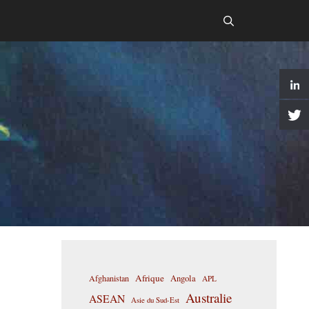
Afrique
Afghanistan
Angola
APL
Australie
ASEAN
Asie du Sud-Est