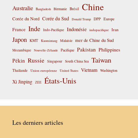
Chine
Australie
Birmanie
Brésil
Bangladesh
Corée du Sud
Corée du Nord
DPP
Europe
Donald Trump
Inde
Indonésie
France
Iran
Indo-Pacifique
indopacifique
Japon
mer de Chine du Sud
KMT
Malaisie
Kuomintang
Pakistan
Philippines
Pacifique
Mozambique
Nouvelle-Zélande
Taiwan
Russie
Pékin
Singapour
South China Sea
Vietnam
Thaïlande
Washington
Union européenne
United States
États-Unis
Xi Jinping
ZEE
Les derniers articles