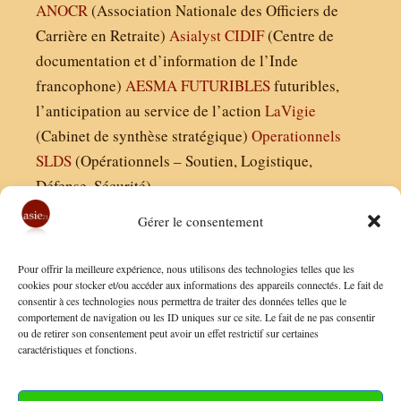
ANOCR
(Association Nationale des Officiers de
Carrière en Retraite)
Asialyst
CIDIF
(Centre de
documentation et d’information de l’Inde
francophone)
AESMA
FUTURIBLES
futuribles,
l’anticipation au service de l’action
LaVigie
(Cabinet de synthèse stratégique)
Operationnels
SLDS
(Opérationnels – Soutien, Logistique,
Défense, Sécurité)
Gérer le consentement
Asie21.com est édité par :
Pour offrir la meilleure expérience, nous utilisons des technologies telles que les
Finaldées EURL
cookies pour stocker et/ou accéder aux informations des appareils connectés. Le fait de
consentir à ces technologies nous permettra de traiter des données telles que le
Siège social : 13 avenue Boudon, 75016, Paris
comportement de navigation ou les ID uniques sur ce site. Le fait de ne pas consentir
Nous contacter
ou de retirer son consentement peut avoir un effet restrictif sur certaines
caractéristiques et fonctions.
Mentions Légales