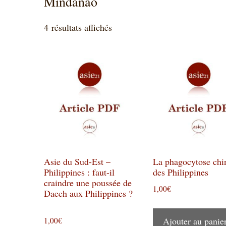
Mindanao
Trié
4 résultats affichés
du
plus
récent
au
plus
ancien
Asie du Sud-Est –
La phagocytose chi
Philippines : faut-il
des Philippines
craindre une poussée de
1,00
€
Daech aux Philippines ?
Ajouter au panie
1,00
€