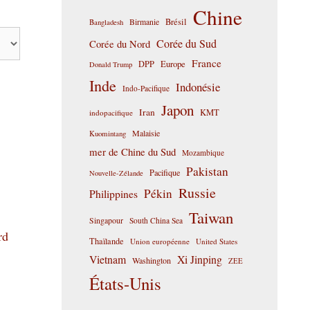
Chine
Birmanie
Brésil
Bangladesh
Corée du Sud
Corée du Nord
France
DPP
Europe
Donald Trump
Inde
Indonésie
Indo-Pacifique
Japon
Iran
KMT
indopacifique
Malaisie
Kuomintang
mer de Chine du Sud
Mozambique
Pakistan
Pacifique
Nouvelle-Zélande
Russie
Pékin
Philippines
Taiwan
Singapour
South China Sea
rd
Thaïlande
Union européenne
United States
Vietnam
Xi Jinping
Washington
ZEE
États-Unis