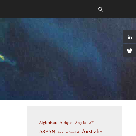
Afrique
Afghanistan
Angola
APL
Australie
ASEAN
Asie du Sud-Est