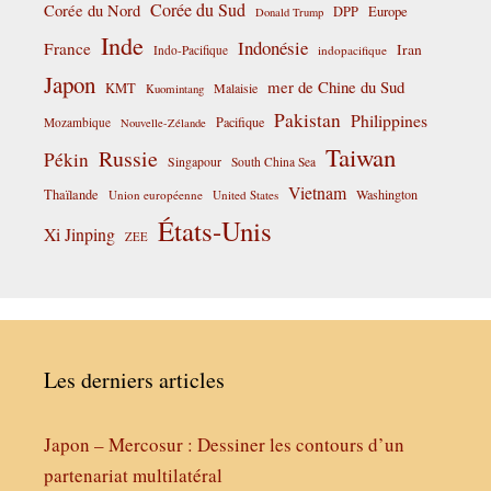
Corée du Sud
Corée du Nord
DPP
Europe
Donald Trump
Inde
Indonésie
France
Iran
Indo-Pacifique
indopacifique
Japon
mer de Chine du Sud
KMT
Malaisie
Kuomintang
Pakistan
Philippines
Pacifique
Mozambique
Nouvelle-Zélande
Taiwan
Russie
Pékin
Singapour
South China Sea
Vietnam
Thaïlande
Washington
Union européenne
United States
États-Unis
Xi Jinping
ZEE
Les derniers articles
Japon – Mercosur : Dessiner les contours d’un
partenariat multilatéral