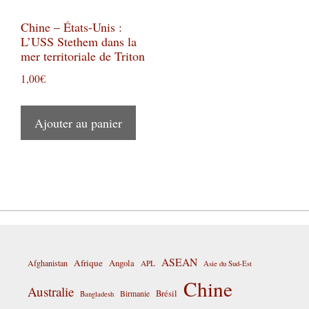
Chine – États-Unis :
L’USS Stethem dans la
mer territoriale de Triton
1,00
€
Ajouter au panier
ASEAN
Afrique
Afghanistan
Angola
APL
Asie du Sud-Est
Chine
Australie
Birmanie
Brésil
Bangladesh