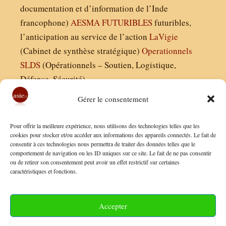
documentation et d’information de l’Inde
francophone)
AESMA
FUTURIBLES
futuribles,
l’anticipation au service de l’action
LaVigie
(Cabinet de synthèse stratégique)
Operationnels
SLDS
(Opérationnels – Soutien, Logistique,
Défense, Sécurité)
Gérer le consentement
Asie21.com est édité par :
Pour offrir la meilleure expérience, nous utilisons des technologies telles que les
Finaldées EURL
cookies pour stocker et/ou accéder aux informations des appareils connectés. Le fait de
consentir à ces technologies nous permettra de traiter des données telles que le
Siège social : 13 avenue Boudon, 75016, Paris
comportement de navigation ou les ID uniques sur ce site. Le fait de ne pas consentir
Nous contacter
ou de retirer son consentement peut avoir un effet restrictif sur certaines
caractéristiques et fonctions.
Mentions Légales
Conditions Générales de Vente
Accepter
Politique de Confidentialité