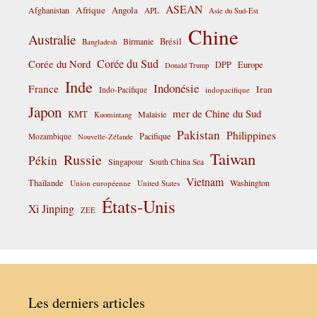
ASEAN
Afrique
Afghanistan
Angola
APL
Asie du Sud-Est
Chine
Australie
Birmanie
Brésil
Bangladesh
Corée du Sud
Corée du Nord
DPP
Europe
Donald Trump
Inde
Indonésie
France
Iran
Indo-Pacifique
indopacifique
Japon
mer de Chine du Sud
KMT
Malaisie
Kuomintang
Pakistan
Philippines
Pacifique
Mozambique
Nouvelle-Zélande
Taiwan
Russie
Pékin
Singapour
South China Sea
Vietnam
Thaïlande
Washington
Union européenne
United States
États-Unis
Xi Jinping
ZEE
Les derniers articles