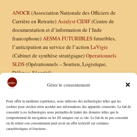
ANOCR
(Association Nationale des Officiers de
Carrière en Retraite)
Asialyst
CIDIF
(Centre de
documentation et d’information de l’Inde
francophone)
AESMA
FUTURIBLES
futuribles,
l’anticipation au service de l’action
LaVigie
(Cabinet de synthèse stratégique)
Operationnels
SLDS
(Opérationnels – Soutien, Logistique,
Défense, Sécurité)
Gérer le consentement
Asie21.com est édité par :
Pour offrir la meilleure expérience, nous utilisons des technologies telles que les
Finaldées EURL
cookies pour stocker et/ou accéder aux informations des appareils connectés. Le fait de
consentir à ces technologies nous permettra de traiter des données telles que le
Siège social : 13 avenue Boudon, 75016, Paris
comportement de navigation ou les ID uniques sur ce site. Le fait de ne pas consentir
Nous contacter
ou de retirer son consentement peut avoir un effet restrictif sur certaines
caractéristiques et fonctions.