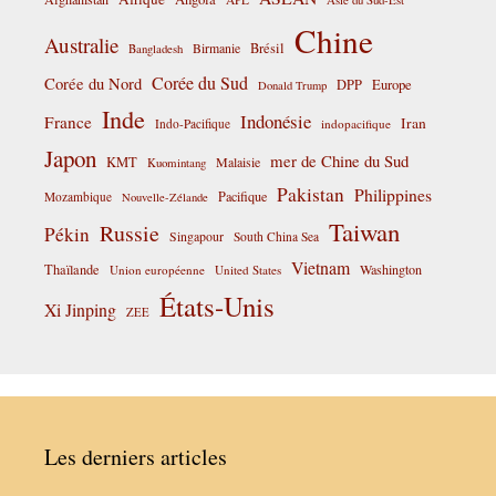
Chine
Australie
Birmanie
Brésil
Bangladesh
Corée du Sud
Corée du Nord
DPP
Europe
Donald Trump
Inde
Indonésie
France
Iran
Indo-Pacifique
indopacifique
Japon
mer de Chine du Sud
KMT
Malaisie
Kuomintang
Pakistan
Philippines
Pacifique
Mozambique
Nouvelle-Zélande
Taiwan
Russie
Pékin
Singapour
South China Sea
Vietnam
Thaïlande
Washington
Union européenne
United States
États-Unis
Xi Jinping
ZEE
Les derniers articles