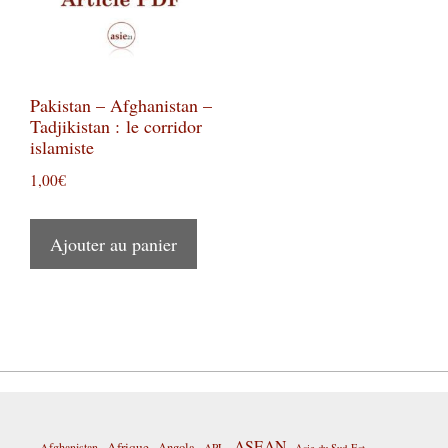
Pakistan – Afghanistan –
Tadjikistan : le corridor
islamiste
1,00
€
Ajouter au panier
ASEAN
Afrique
Afghanistan
Angola
APL
Asie du Sud-Est