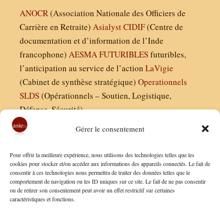
ANOCR
(Association Nationale des Officiers de
Carrière en Retraite)
Asialyst
CIDIF
(Centre de
documentation et d’information de l’Inde
francophone)
AESMA
FUTURIBLES
futuribles,
l’anticipation au service de l’action
LaVigie
(Cabinet de synthèse stratégique)
Operationnels
SLDS
(Opérationnels – Soutien, Logistique,
Défense, Sécurité)
Gérer le consentement
Asie21.com est édité par :
Pour offrir la meilleure expérience, nous utilisons des technologies telles que les
Finaldées EURL
cookies pour stocker et/ou accéder aux informations des appareils connectés. Le fait de
consentir à ces technologies nous permettra de traiter des données telles que le
Siège social : 13 avenue Boudon, 75016, Paris
comportement de navigation ou les ID uniques sur ce site. Le fait de ne pas consentir
Nous contacter
ou de retirer son consentement peut avoir un effet restrictif sur certaines
caractéristiques et fonctions.
Mentions Légales