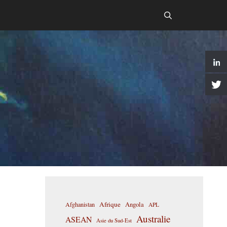
Afrique
Afghanistan
Angola
APL
Australie
ASEAN
Asie du Sud-Est