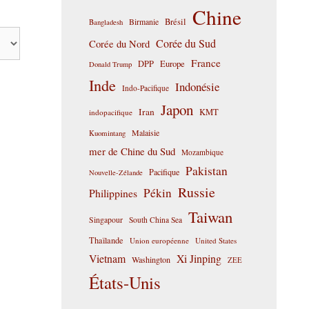
Chine
Birmanie
Brésil
Bangladesh
Corée du Sud
Corée du Nord
France
DPP
Europe
Donald Trump
Inde
Indonésie
Indo-Pacifique
Japon
Iran
KMT
indopacifique
Malaisie
Kuomintang
mer de Chine du Sud
Mozambique
Pakistan
Pacifique
Nouvelle-Zélande
Russie
Pékin
Philippines
Taiwan
Singapour
South China Sea
Thaïlande
Union européenne
United States
Vietnam
Xi Jinping
Washington
ZEE
États-Unis