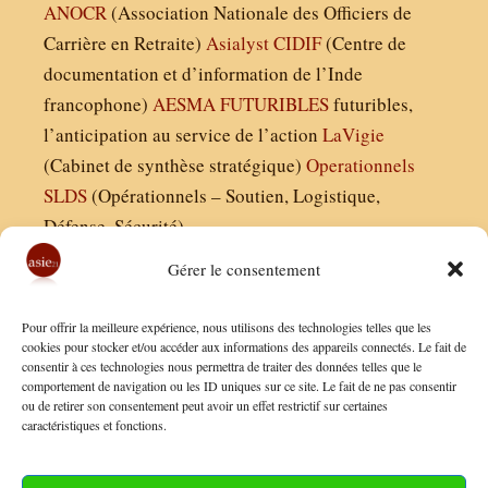
ANOCR
(Association Nationale des Officiers de
Carrière en Retraite)
Asialyst
CIDIF
(Centre de
documentation et d’information de l’Inde
francophone)
AESMA
FUTURIBLES
futuribles,
l’anticipation au service de l’action
LaVigie
(Cabinet de synthèse stratégique)
Operationnels
SLDS
(Opérationnels – Soutien, Logistique,
Défense, Sécurité)
Gérer le consentement
Asie21.com est édité par :
Pour offrir la meilleure expérience, nous utilisons des technologies telles que les
Finaldées EURL
cookies pour stocker et/ou accéder aux informations des appareils connectés. Le fait de
consentir à ces technologies nous permettra de traiter des données telles que le
Siège social : 13 avenue Boudon, 75016, Paris
comportement de navigation ou les ID uniques sur ce site. Le fait de ne pas consentir
Nous contacter
ou de retirer son consentement peut avoir un effet restrictif sur certaines
caractéristiques et fonctions.
Mentions Légales