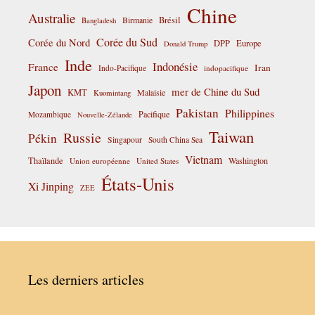
Chine
Australie
Birmanie
Brésil
Bangladesh
Corée du Sud
Corée du Nord
DPP
Europe
Donald Trump
Inde
Indonésie
France
Iran
Indo-Pacifique
indopacifique
Japon
mer de Chine du Sud
KMT
Malaisie
Kuomintang
Pakistan
Philippines
Pacifique
Mozambique
Nouvelle-Zélande
Taiwan
Russie
Pékin
Singapour
South China Sea
Vietnam
Thaïlande
Washington
Union européenne
United States
États-Unis
Xi Jinping
ZEE
Les derniers articles