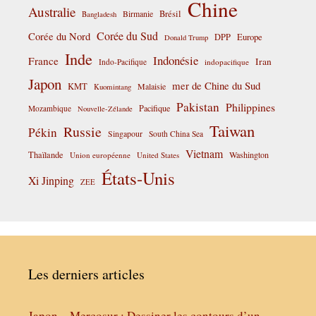
Chine
Australie
Birmanie
Brésil
Bangladesh
Corée du Sud
Corée du Nord
DPP
Europe
Donald Trump
Inde
Indonésie
France
Iran
Indo-Pacifique
indopacifique
Japon
mer de Chine du Sud
KMT
Malaisie
Kuomintang
Pakistan
Philippines
Pacifique
Mozambique
Nouvelle-Zélande
Taiwan
Russie
Pékin
Singapour
South China Sea
Vietnam
Thaïlande
Washington
Union européenne
United States
États-Unis
Xi Jinping
ZEE
Les derniers articles
Japon – Mercosur : Dessiner les contours d’un