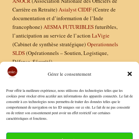
ANOCR
(Association Nationale des Officiers de
Carrière en Retraite)
Asialyst
CIDIF
(Centre de
documentation et d’information de l’Inde
francophone)
AESMA
FUTURIBLES
futuribles,
l’anticipation au service de l’action
LaVigie
(Cabinet de synthèse stratégique)
Operationnels
SLDS
(Opérationnels – Soutien, Logistique,
Défense, Sécurité)
Gérer le consentement
Asie21.com est édité par :
Pour offrir la meilleure expérience, nous utilisons des technologies telles que les
Finaldées EURL
cookies pour stocker et/ou accéder aux informations des appareils connectés. Le fait de
consentir à ces technologies nous permettra de traiter des données telles que le
Siège social : 13 avenue Boudon, 75016, Paris
comportement de navigation ou les ID uniques sur ce site. Le fait de ne pas consentir
Nous contacter
ou de retirer son consentement peut avoir un effet restrictif sur certaines
caractéristiques et fonctions.
Mentions Légales
Conditions Générales de Vente