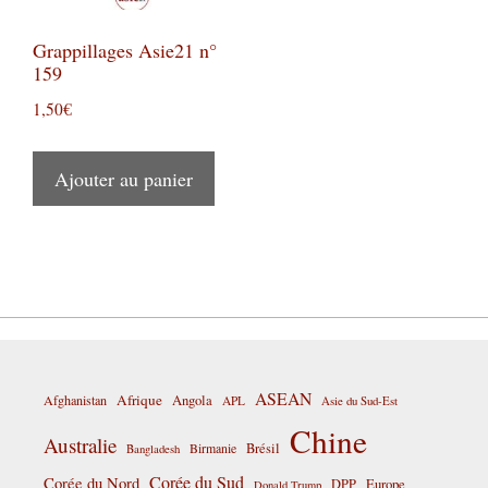
Grappillages Asie21 n°
159
1,50
€
Ajouter au panier
ASEAN
Afrique
Afghanistan
Angola
APL
Asie du Sud-Est
Chine
Australie
Birmanie
Brésil
Bangladesh
Corée du Sud
Corée du Nord
DPP
Europe
Donald Trump