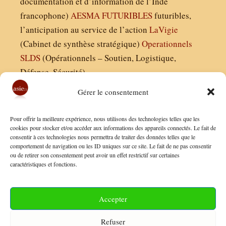
documentation et d’information de l’Inde
francophone)
AESMA
FUTURIBLES
futuribles,
l’anticipation au service de l’action
LaVigie
(Cabinet de synthèse stratégique)
Operationnels
SLDS
(Opérationnels – Soutien, Logistique,
Défense, Sécurité)
Gérer le consentement
Asie21.com est édité par :
Pour offrir la meilleure expérience, nous utilisons des technologies telles que les
Finaldées EURL
cookies pour stocker et/ou accéder aux informations des appareils connectés. Le fait de
consentir à ces technologies nous permettra de traiter des données telles que le
Siège social : 13 avenue Boudon, 75016, Paris
comportement de navigation ou les ID uniques sur ce site. Le fait de ne pas consentir
Nous contacter
ou de retirer son consentement peut avoir un effet restrictif sur certaines
caractéristiques et fonctions.
Mentions Légales
Conditions Générales de Vente
Accepter
Politique de Confidentialité
Refuser
FAQ