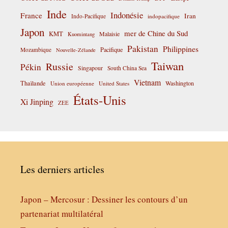
Inde
Indonésie
France
Iran
Indo-Pacifique
indopacifique
Japon
mer de Chine du Sud
KMT
Malaisie
Kuomintang
Pakistan
Philippines
Pacifique
Mozambique
Nouvelle-Zélande
Taiwan
Russie
Pékin
Singapour
South China Sea
Vietnam
Thaïlande
Washington
Union européenne
United States
États-Unis
Xi Jinping
ZEE
Les derniers articles
Japon – Mercosur : Dessiner les contours d’un
partenariat multilatéral