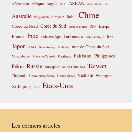
ASEAN
Afrique
Afghanistan
Angola
APL
Asie du Sud-Est
Chine
Australie
Birmanie
Brésil
Bangladesh
Corée du Sud
Corée du Nord
DPP
Europe
Donald Trump
Inde
Indonésie
France
Iran
Indo-Pacifique
indopacifique
Japon
mer de Chine du Sud
KMT
Malaisie
Kuomintang
Pakistan
Philippines
Pacifique
Mozambique
Nouvelle-Zélande
Taiwan
Russie
Pékin
Singapour
South China Sea
Vietnam
Thaïlande
Washington
Union européenne
United States
États-Unis
Xi Jinping
ZEE
Les derniers articles