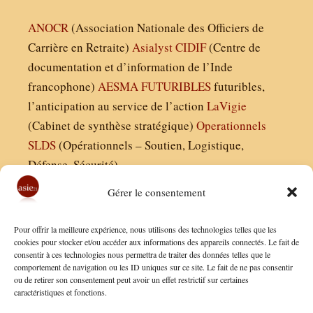
ANOCR
(Association Nationale des Officiers de
Carrière en Retraite)
Asialyst
CIDIF
(Centre de
documentation et d’information de l’Inde
francophone)
AESMA
FUTURIBLES
futuribles,
l’anticipation au service de l’action
LaVigie
(Cabinet de synthèse stratégique)
Operationnels
SLDS
(Opérationnels – Soutien, Logistique,
Défense, Sécurité)
Gérer le consentement
Asie21.com est édité par :
Pour offrir la meilleure expérience, nous utilisons des technologies telles que les
Finaldées EURL
cookies pour stocker et/ou accéder aux informations des appareils connectés. Le fait de
consentir à ces technologies nous permettra de traiter des données telles que le
Siège social : 13 avenue Boudon, 75016, Paris
comportement de navigation ou les ID uniques sur ce site. Le fait de ne pas consentir
Nous contacter
ou de retirer son consentement peut avoir un effet restrictif sur certaines
caractéristiques et fonctions.