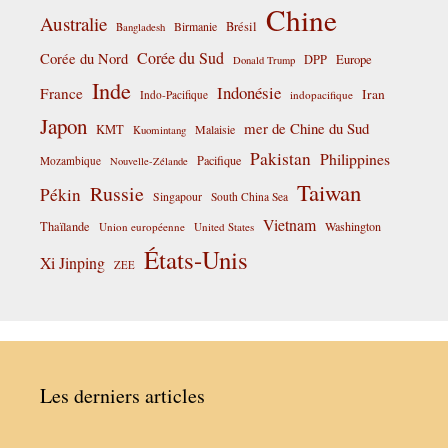
Chine
Australie
Birmanie
Brésil
Bangladesh
Corée du Sud
Corée du Nord
DPP
Europe
Donald Trump
Inde
Indonésie
France
Iran
Indo-Pacifique
indopacifique
Japon
mer de Chine du Sud
KMT
Malaisie
Kuomintang
Pakistan
Philippines
Pacifique
Mozambique
Nouvelle-Zélande
Taiwan
Russie
Pékin
Singapour
South China Sea
Vietnam
Thaïlande
Washington
Union européenne
United States
États-Unis
Xi Jinping
ZEE
Les derniers articles