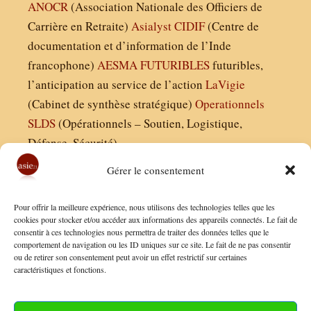
ANOCR
(Association Nationale des Officiers de
Carrière en Retraite)
Asialyst
CIDIF
(Centre de
documentation et d’information de l’Inde
francophone)
AESMA
FUTURIBLES
futuribles,
l’anticipation au service de l’action
LaVigie
(Cabinet de synthèse stratégique)
Operationnels
SLDS
(Opérationnels – Soutien, Logistique,
Défense, Sécurité)
Gérer le consentement
Asie21.com est édité par :
Pour offrir la meilleure expérience, nous utilisons des technologies telles que les
Finaldées EURL
cookies pour stocker et/ou accéder aux informations des appareils connectés. Le fait de
consentir à ces technologies nous permettra de traiter des données telles que le
Siège social : 13 avenue Boudon, 75016, Paris
comportement de navigation ou les ID uniques sur ce site. Le fait de ne pas consentir
Nous contacter
ou de retirer son consentement peut avoir un effet restrictif sur certaines
caractéristiques et fonctions.
Mentions Légales