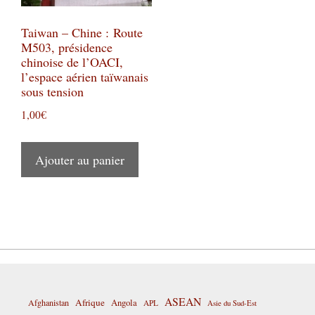
Taiwan – Chine : Route
M503, présidence
chinoise de l’OACI,
l’espace aérien taïwanais
sous tension
1,00
€
Ajouter au panier
ASEAN
Afrique
Afghanistan
Angola
APL
Asie du Sud-Est