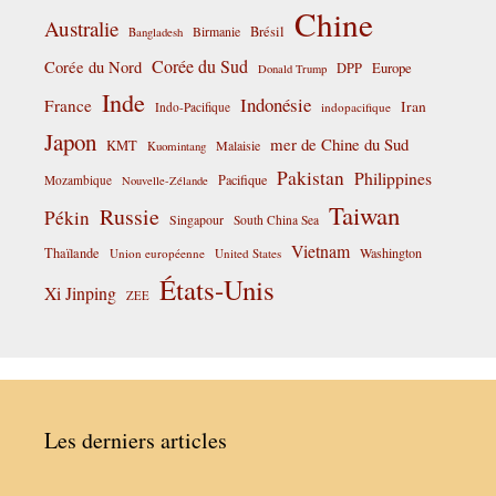
Chine
Australie
Birmanie
Brésil
Bangladesh
Corée du Sud
Corée du Nord
DPP
Europe
Donald Trump
Inde
Indonésie
France
Iran
Indo-Pacifique
indopacifique
Japon
mer de Chine du Sud
KMT
Malaisie
Kuomintang
Pakistan
Philippines
Pacifique
Mozambique
Nouvelle-Zélande
Taiwan
Russie
Pékin
Singapour
South China Sea
Vietnam
Thaïlande
Washington
Union européenne
United States
États-Unis
Xi Jinping
ZEE
Les derniers articles