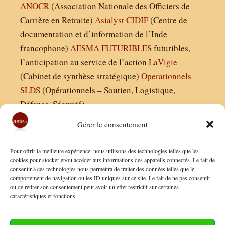
ANOCR
(Association Nationale des Officiers de
Carrière en Retraite)
Asialyst
CIDIF
(Centre de
documentation et d’information de l’Inde
francophone)
AESMA
FUTURIBLES
futuribles,
l’anticipation au service de l’action
LaVigie
(Cabinet de synthèse stratégique)
Operationnels
SLDS
(Opérationnels – Soutien, Logistique,
Défense, Sécurité)
Gérer le consentement
Asie21.com est édité par :
Pour offrir la meilleure expérience, nous utilisons des technologies telles que les
Finaldées EURL
cookies pour stocker et/ou accéder aux informations des appareils connectés. Le fait de
consentir à ces technologies nous permettra de traiter des données telles que le
Siège social : 13 avenue Boudon, 75016, Paris
comportement de navigation ou les ID uniques sur ce site. Le fait de ne pas consentir
Nous contacter
ou de retirer son consentement peut avoir un effet restrictif sur certaines
caractéristiques et fonctions.
Mentions Légales