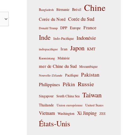
Chine
Birmanie
Brésil
Bangladesh
Corée du Sud
Corée du Nord
France
DPP
Europe
Donald Trump
Inde
Indonésie
Indo-Pacifique
Japon
Iran
KMT
indopacifique
Malaisie
Kuomintang
mer de Chine du Sud
Mozambique
Pakistan
Pacifique
Nouvelle-Zélande
Russie
Pékin
Philippines
Taiwan
Singapour
South China Sea
Thaïlande
Union européenne
United States
Vietnam
Xi Jinping
Washington
ZEE
États-Unis