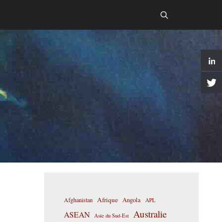
Afrique
Afghanistan
Angola
APL
Australie
ASEAN
Asie du Sud-Est