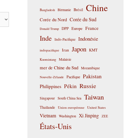
Chine
Birmanie
Brésil
Bangladesh
Corée du Sud
Corée du Nord
France
DPP
Europe
Donald Trump
Inde
Indonésie
Indo-Pacifique
Japon
Iran
KMT
indopacifique
Malaisie
Kuomintang
mer de Chine du Sud
Mozambique
Pakistan
Pacifique
Nouvelle-Zélande
Russie
Pékin
Philippines
Taiwan
Singapour
South China Sea
Thaïlande
Union européenne
United States
Vietnam
Xi Jinping
Washington
ZEE
États-Unis