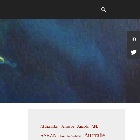
Afrique
Afghanistan
Angola
APL
Australie
ASEAN
Asie du Sud-Est