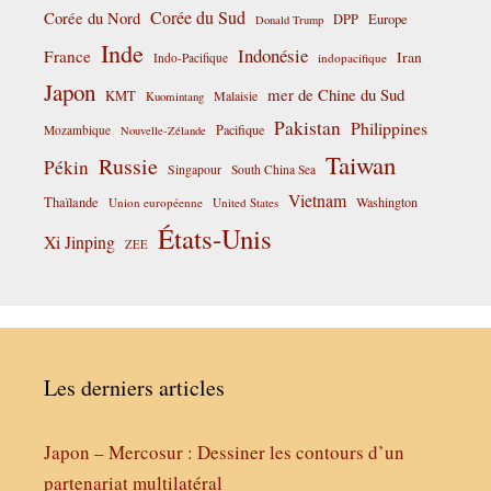
Corée du Sud
Corée du Nord
DPP
Europe
Donald Trump
Inde
Indonésie
France
Iran
Indo-Pacifique
indopacifique
Japon
mer de Chine du Sud
KMT
Malaisie
Kuomintang
Pakistan
Philippines
Pacifique
Mozambique
Nouvelle-Zélande
Taiwan
Russie
Pékin
Singapour
South China Sea
Vietnam
Thaïlande
Washington
Union européenne
United States
États-Unis
Xi Jinping
ZEE
Les derniers articles
Japon – Mercosur : Dessiner les contours d’un
partenariat multilatéral