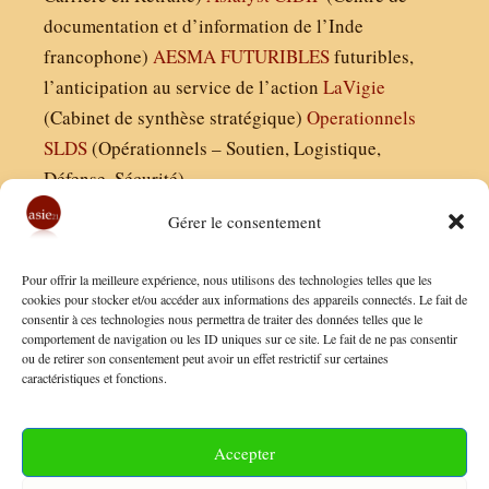
documentation et d’information de l’Inde
francophone)
AESMA
FUTURIBLES
futuribles,
l’anticipation au service de l’action
LaVigie
(Cabinet de synthèse stratégique)
Operationnels
SLDS
(Opérationnels – Soutien, Logistique,
Défense, Sécurité)
Gérer le consentement
Asie21.com est édité par :
Pour offrir la meilleure expérience, nous utilisons des technologies telles que les
Finaldées EURL
cookies pour stocker et/ou accéder aux informations des appareils connectés. Le fait de
consentir à ces technologies nous permettra de traiter des données telles que le
Siège social : 13 avenue Boudon, 75016, Paris
comportement de navigation ou les ID uniques sur ce site. Le fait de ne pas consentir
Nous contacter
ou de retirer son consentement peut avoir un effet restrictif sur certaines
caractéristiques et fonctions.
Mentions Légales
Conditions Générales de Vente
Accepter
Politique de Confidentialité