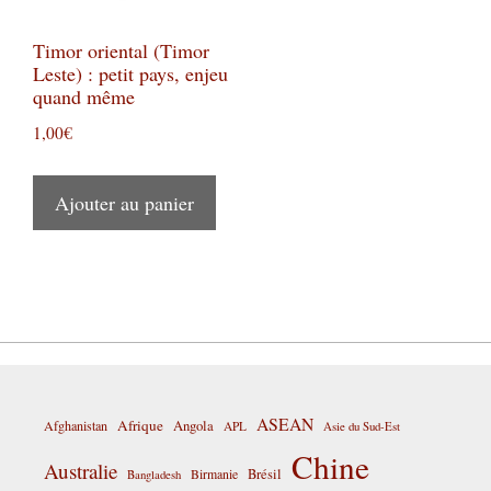
Timor oriental (Timor
Leste) : petit pays, enjeu
quand même
1,00
€
Ajouter au panier
ASEAN
Afrique
Afghanistan
Angola
APL
Asie du Sud-Est
Chine
Australie
Birmanie
Brésil
Bangladesh