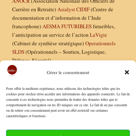
ANOCR
(Association Nationale des Officiers de
Carrière en Retraite)
Asialyst
CIDIF
(Centre de
documentation et d’information de l’Inde
francophone)
AESMA
FUTURIBLES
futuribles,
l’anticipation au service de l’action
LaVigie
(Cabinet de synthèse stratégique)
Operationnels
SLDS
(Opérationnels – Soutien, Logistique,
Défense, Sécurité)
Gérer le consentement
Asie21.com est édité par :
Pour offrir la meilleure expérience, nous utilisons des technologies telles que les
Finaldées EURL
cookies pour stocker et/ou accéder aux informations des appareils connectés. Le fait de
consentir à ces technologies nous permettra de traiter des données telles que le
Siège social : 13 avenue Boudon, 75016, Paris
comportement de navigation ou les ID uniques sur ce site. Le fait de ne pas consentir
Nous contacter
ou de retirer son consentement peut avoir un effet restrictif sur certaines
caractéristiques et fonctions.
Mentions Légales
Conditions Générales de Vente