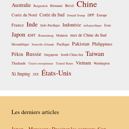
Chine
Australie
Birmanie
Brésil
Bangladesh
Corée du Sud
Corée du Nord
DPP
Europe
Donald Trump
Inde
Indonésie
France
Iran
Indo-Pacifique
indopacifique
Japon
mer de Chine du Sud
KMT
Malaisie
Kuomintang
Pakistan
Philippines
Pacifique
Mozambique
Nouvelle-Zélande
Taiwan
Russie
Pékin
Singapour
South China Sea
Vietnam
Thaïlande
Washington
Union européenne
United States
États-Unis
Xi Jinping
ZEE
Les derniers articles
Japon – Mercosur : Dessiner les contours d’un