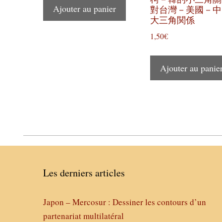
Ajouter au panier
對台灣－美國－中
大三角関係
1,50
€
Ajouter au panie
Les derniers articles
Japon – Mercosur : Dessiner les contours d’un
partenariat multilatéral