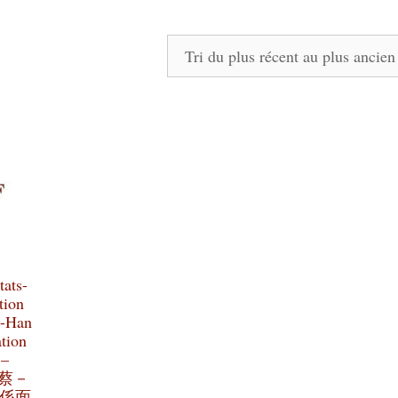
tats-
tion
e-Han
ation
 –
e 蔡－
係面