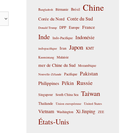
Chine
Birmanie
Brésil
Bangladesh
Corée du Sud
Corée du Nord
France
DPP
Europe
Donald Trump
Inde
Indonésie
Indo-Pacifique
Japon
Iran
KMT
indopacifique
Malaisie
Kuomintang
mer de Chine du Sud
Mozambique
Pakistan
Pacifique
Nouvelle-Zélande
Russie
Pékin
Philippines
Taiwan
Singapour
South China Sea
Thaïlande
Union européenne
United States
Vietnam
Xi Jinping
Washington
ZEE
États-Unis