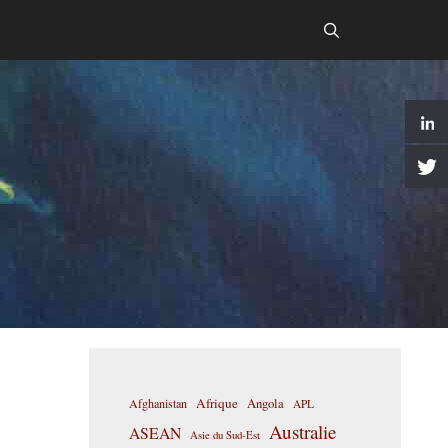
Afrique
Afghanistan
Angola
APL
Australie
ASEAN
Asie du Sud-Est