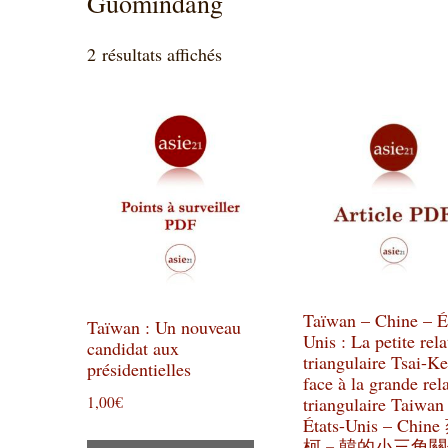
Guomindang
Trié
2 résultats affichés
du
plus
récent
au
plus
ancien
Taïwan – Chine – É
Taïwan : Un nouveau
Unis : La petite rela
candidat aux
triangulaire Tsai-K
présidentielles
face à la grande rel
1,00
€
triangulaire Taiwan
États-Unis – Chin
柯－韓的小三角關