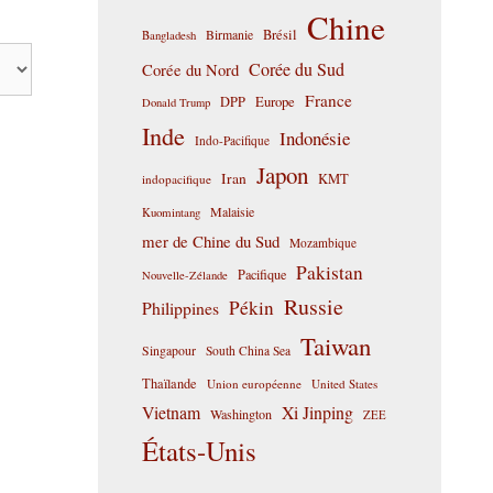
Chine
Birmanie
Brésil
Bangladesh
Corée du Sud
Corée du Nord
France
DPP
Europe
Donald Trump
Inde
Indonésie
Indo-Pacifique
Japon
Iran
KMT
indopacifique
Malaisie
Kuomintang
mer de Chine du Sud
Mozambique
Pakistan
Pacifique
Nouvelle-Zélande
Russie
Pékin
Philippines
Taiwan
Singapour
South China Sea
Thaïlande
Union européenne
United States
Vietnam
Xi Jinping
Washington
ZEE
États-Unis