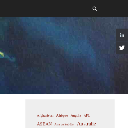
Afrique
Afghanistan
Angola
APL
Australie
ASEAN
Asie du Sud-Est