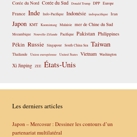
Corée du Sud
Corée du Nord
DPP
Europe
Donald Trump
Inde
Indonésie
France
Iran
Indo-Pacifique
indopacifique
Japon
mer de Chine du Sud
KMT
Malaisie
Kuomintang
Pakistan
Philippines
Pacifique
Mozambique
Nouvelle-Zélande
Taiwan
Russie
Pékin
Singapour
South China Sea
Vietnam
Thaïlande
Washington
Union européenne
United States
États-Unis
Xi Jinping
ZEE
Les derniers articles
Japon – Mercosur : Dessiner les contours d’un
partenariat multilatéral