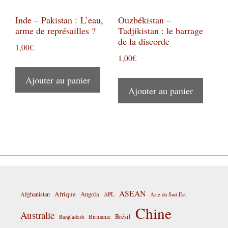
Inde – Pakistan : L’eau,
Ouzbékistan –
arme de représailles ?
Tadjikistan : le barrage
de la discorde
1,00
€
1,00
€
Ajouter au panier
Ajouter au panier
ASEAN
Afrique
Afghanistan
Angola
APL
Asie du Sud-Est
Chine
Australie
Birmanie
Brésil
Bangladesh