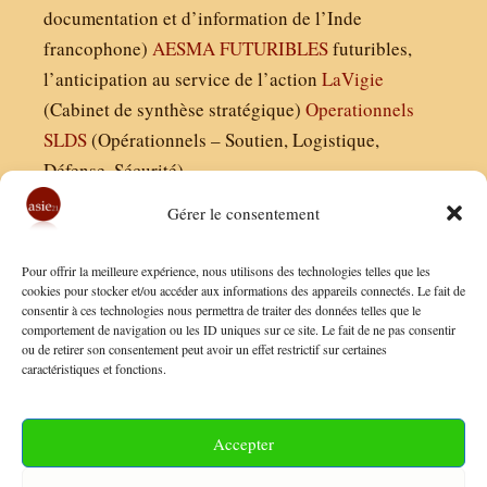
documentation et d’information de l’Inde
francophone)
AESMA
FUTURIBLES
futuribles,
l’anticipation au service de l’action
LaVigie
(Cabinet de synthèse stratégique)
Operationnels
SLDS
(Opérationnels – Soutien, Logistique,
Défense, Sécurité)
Gérer le consentement
Asie21.com est édité par :
Pour offrir la meilleure expérience, nous utilisons des technologies telles que les
Finaldées EURL
cookies pour stocker et/ou accéder aux informations des appareils connectés. Le fait de
consentir à ces technologies nous permettra de traiter des données telles que le
Siège social : 13 avenue Boudon, 75016, Paris
comportement de navigation ou les ID uniques sur ce site. Le fait de ne pas consentir
Nous contacter
ou de retirer son consentement peut avoir un effet restrictif sur certaines
caractéristiques et fonctions.
Mentions Légales
Conditions Générales de Vente
Accepter
Politique de Confidentialité