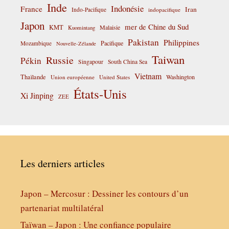
Inde
Indonésie
France
Iran
Indo-Pacifique
indopacifique
Japon
mer de Chine du Sud
KMT
Malaisie
Kuomintang
Pakistan
Philippines
Pacifique
Mozambique
Nouvelle-Zélande
Taiwan
Russie
Pékin
Singapour
South China Sea
Vietnam
Thaïlande
Washington
Union européenne
United States
États-Unis
Xi Jinping
ZEE
Les derniers articles
Japon – Mercosur : Dessiner les contours d’un
partenariat multilatéral
Taïwan – Japon : Une confiance populaire