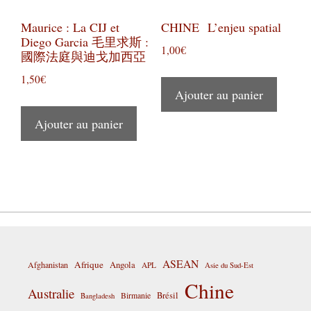
Maurice : La CIJ et
CHINE L’enjeu spatial
Diego Garcia 毛里求斯 :
1,00
€
國際法庭與迪戈加西亞
1,50
€
Ajouter au panier
Ajouter au panier
ASEAN
Afrique
Afghanistan
Angola
APL
Asie du Sud-Est
Chine
Australie
Birmanie
Brésil
Bangladesh