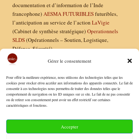
documentation et d’information de l’Inde
francophone)
AESMA
FUTURIBLES
futuribles,
l’anticipation au service de l’action
LaVigie
(Cabinet de synthèse stratégique)
Operationnels
SLDS
(Opérationnels – Soutien, Logistique,
Défense, Sécurité)
Gérer le consentement
Asie21.com est édité par :
Pour offrir la meilleure expérience, nous utilisons des technologies telles que les
Finaldées EURL
cookies pour stocker et/ou accéder aux informations des appareils connectés. Le fait de
consentir à ces technologies nous permettra de traiter des données telles que le
Siège social : 13 avenue Boudon, 75016, Paris
comportement de navigation ou les ID uniques sur ce site. Le fait de ne pas consentir
Nous contacter
ou de retirer son consentement peut avoir un effet restrictif sur certaines
caractéristiques et fonctions.
Mentions Légales
Conditions Générales de Vente
Accepter
Politique de Confidentialité