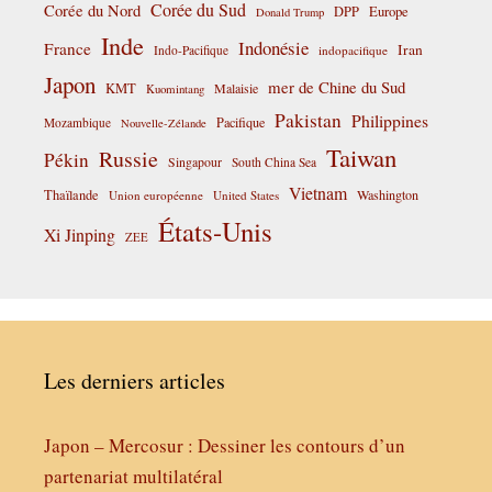
Corée du Sud
Corée du Nord
DPP
Europe
Donald Trump
Inde
Indonésie
France
Iran
Indo-Pacifique
indopacifique
Japon
mer de Chine du Sud
KMT
Malaisie
Kuomintang
Pakistan
Philippines
Pacifique
Mozambique
Nouvelle-Zélande
Taiwan
Russie
Pékin
Singapour
South China Sea
Vietnam
Thaïlande
Washington
Union européenne
United States
États-Unis
Xi Jinping
ZEE
Les derniers articles
Japon – Mercosur : Dessiner les contours d’un
partenariat multilatéral