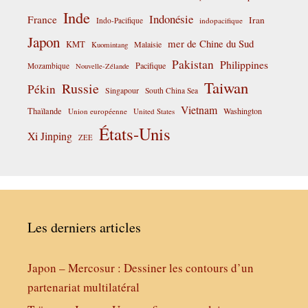
Inde
Indonésie
France
Iran
Indo-Pacifique
indopacifique
Japon
mer de Chine du Sud
KMT
Malaisie
Kuomintang
Pakistan
Philippines
Pacifique
Mozambique
Nouvelle-Zélande
Taiwan
Russie
Pékin
Singapour
South China Sea
Vietnam
Thaïlande
Washington
Union européenne
United States
États-Unis
Xi Jinping
ZEE
Les derniers articles
Japon – Mercosur : Dessiner les contours d’un
partenariat multilatéral