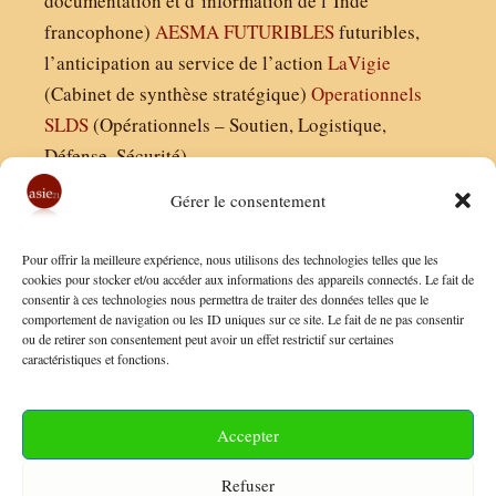
documentation et d’information de l’Inde
francophone)
AESMA
FUTURIBLES
futuribles,
l’anticipation au service de l’action
LaVigie
(Cabinet de synthèse stratégique)
Operationnels
SLDS
(Opérationnels – Soutien, Logistique,
Défense, Sécurité)
Gérer le consentement
Asie21.com est édité par :
Pour offrir la meilleure expérience, nous utilisons des technologies telles que les
Finaldées EURL
cookies pour stocker et/ou accéder aux informations des appareils connectés. Le fait de
consentir à ces technologies nous permettra de traiter des données telles que le
Siège social : 13 avenue Boudon, 75016, Paris
comportement de navigation ou les ID uniques sur ce site. Le fait de ne pas consentir
Nous contacter
ou de retirer son consentement peut avoir un effet restrictif sur certaines
caractéristiques et fonctions.
Mentions Légales
Conditions Générales de Vente
Accepter
Politique de Confidentialité
Refuser
FAQ