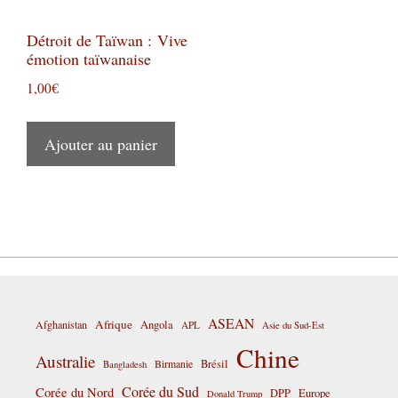
Détroit de Taïwan : Vive
émotion taïwanaise
1,00
€
Ajouter au panier
ASEAN
Afrique
Afghanistan
Angola
APL
Asie du Sud-Est
Chine
Australie
Birmanie
Brésil
Bangladesh
Corée du Sud
Corée du Nord
DPP
Europe
Donald Trump