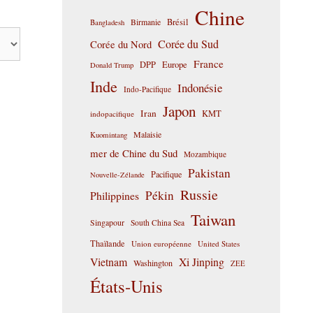
Chine
Birmanie
Brésil
Bangladesh
Corée du Sud
Corée du Nord
France
DPP
Europe
Donald Trump
Inde
Indonésie
Indo-Pacifique
Japon
Iran
KMT
indopacifique
Malaisie
Kuomintang
mer de Chine du Sud
Mozambique
Pakistan
Pacifique
Nouvelle-Zélande
Russie
Pékin
Philippines
Taiwan
Singapour
South China Sea
Thaïlande
Union européenne
United States
Vietnam
Xi Jinping
Washington
ZEE
États-Unis