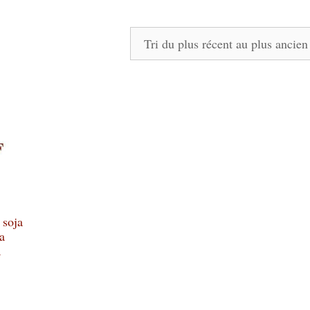
 soja
la
a