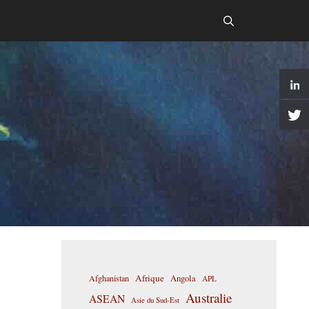
Afrique
Afghanistan
Angola
APL
Australie
ASEAN
Asie du Sud-Est