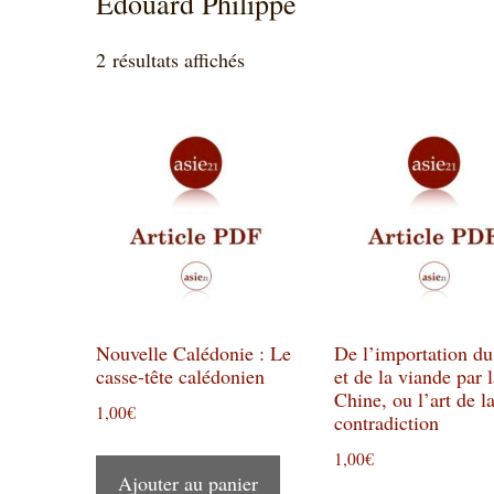
Edouard Philippe
Trié
2 résultats affichés
du
plus
récent
au
plus
ancien
Nouvelle Calédonie : Le
De l’importation du
casse-tête calédonien
et de la viande par 
Chine, ou l’art de l
1,00
€
contradiction
1,00
€
Ajouter au panier