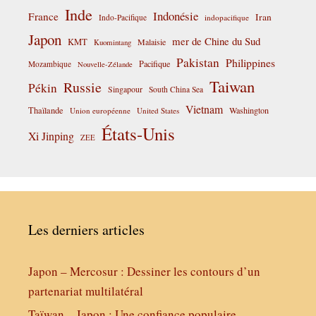
Inde
Indonésie
France
Iran
Indo-Pacifique
indopacifique
Japon
mer de Chine du Sud
KMT
Malaisie
Kuomintang
Pakistan
Philippines
Pacifique
Mozambique
Nouvelle-Zélande
Taiwan
Russie
Pékin
Singapour
South China Sea
Vietnam
Thaïlande
Washington
Union européenne
United States
États-Unis
Xi Jinping
ZEE
Les derniers articles
Japon – Mercosur : Dessiner les contours d’un
partenariat multilatéral
Taïwan – Japon : Une confiance populaire