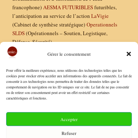
francophone)
AESMA
FUTURIBLES
futuribles,
l’anticipation au service de l’action
LaVigie
(Cabinet de synthèse stratégique)
Operationnels
SLDS
(Opérationnels – Soutien, Logistique,
Défense, Sécurité)
Gérer le consentement
Asie21.com est édité par :
Pour offrir la meilleure expérience, nous utilisons des technologies telles que les
Finaldées EURL
cookies pour stocker et/ou accéder aux informations des appareils connectés. Le fait de
consentir à ces technologies nous permettra de traiter des données telles que le
Siège social : 13 avenue Boudon, 75016, Paris
comportement de navigation ou les ID uniques sur ce site. Le fait de ne pas consentir
Nous contacter
ou de retirer son consentement peut avoir un effet restrictif sur certaines
caractéristiques et fonctions.
Mentions Légales
Conditions Générales de Vente
Accepter
Politique de Confidentialité
Refuser
FAQ