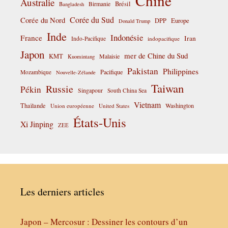
Chine
Australie
Birmanie
Brésil
Bangladesh
Corée du Sud
Corée du Nord
DPP
Europe
Donald Trump
Inde
Indonésie
France
Iran
Indo-Pacifique
indopacifique
Japon
mer de Chine du Sud
KMT
Malaisie
Kuomintang
Pakistan
Philippines
Pacifique
Mozambique
Nouvelle-Zélande
Taiwan
Russie
Pékin
Singapour
South China Sea
Vietnam
Thaïlande
Washington
Union européenne
United States
États-Unis
Xi Jinping
ZEE
Les derniers articles
Japon – Mercosur : Dessiner les contours d’un