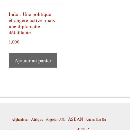
Inde : Une politique
étrangère active mais
une diplomatie
défaillante
1,00
€
Ajouter au panier
ASEAN
Afrique
Afghanistan
Angola
APL
Asie du Sud-Est