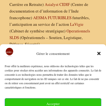
Carrière en Retraite)
Asialyst
CIDIF
(Centre de
documentation et d’information de l’Inde
francophone)
AESMA
FUTURIBLES
futuribles,
l’anticipation au service de l’action
LaVigie
(Cabinet de synthèse stratégique)
Operationnels
SLDS
(Opérationnels – Soutien, Logistique,
Défense, Sécurité)
Gérer le consentement
Asie21.com est édité par :
Pour offrir la meilleure expérience, nous utilisons des technologies telles que les
Finaldées EURL
cookies pour stocker et/ou accéder aux informations des appareils connectés. Le fait de
consentir à ces technologies nous permettra de traiter des données telles que le
Siège social : 13 avenue Boudon, 75016, Paris
comportement de navigation ou les ID uniques sur ce site. Le fait de ne pas consentir
Nous contacter
ou de retirer son consentement peut avoir un effet restrictif sur certaines
caractéristiques et fonctions.
Mentions Légales
Conditions Générales de Vente
Accepter