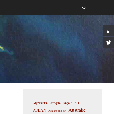
Afrique
Afghanistan
Angola
APL
Australie
ASEAN
Asie du Sud-Est