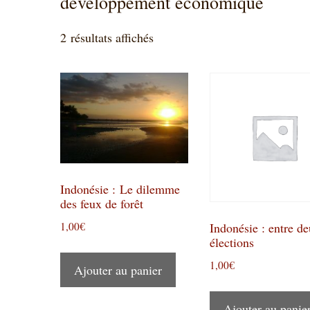
développement économique
Trié
2 résultats affichés
du
plus
récent
au
plus
ancien
Indonésie : Le dilemme
des feux de forêt
Indonésie : entre d
1,00
€
élections
1,00
€
Ajouter au panier
Ajouter au panie