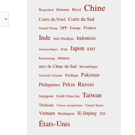
Chine
Birmanie
Brésil
Bangladesh
Corée du Sud
Corée du Nord
France
DPP
Europe
Donald Trump
Inde
Indonésie
Indo-Pacifique
Japon
Iran
KMT
indopacifique
Malaisie
Kuomintang
mer de Chine du Sud
Mozambique
Pakistan
Pacifique
Nouvelle-Zélande
Russie
Pékin
Philippines
Taiwan
Singapour
South China Sea
Thaïlande
Union européenne
United States
Vietnam
Xi Jinping
Washington
ZEE
États-Unis