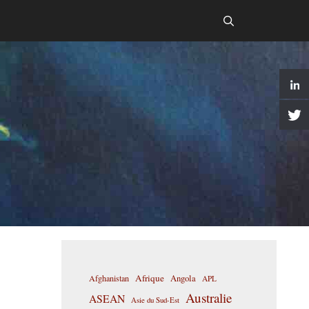
Afrique
Afghanistan
Angola
APL
Australie
ASEAN
Asie du Sud-Est