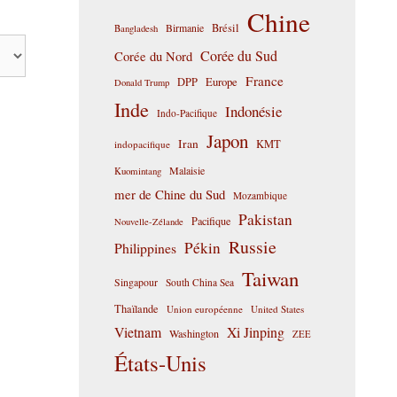
Chine
Birmanie
Brésil
Bangladesh
Corée du Sud
Corée du Nord
France
DPP
Europe
Donald Trump
Inde
Indonésie
Indo-Pacifique
Japon
Iran
KMT
indopacifique
Malaisie
Kuomintang
mer de Chine du Sud
Mozambique
Pakistan
Pacifique
Nouvelle-Zélande
Russie
Pékin
Philippines
Taiwan
Singapour
South China Sea
Thaïlande
Union européenne
United States
Vietnam
Xi Jinping
Washington
ZEE
États-Unis