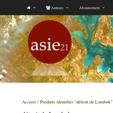
Aller
Auteurs
Abonnement
au
contenu
Accueil
/ Produits identifiés “détroit de Lombok”