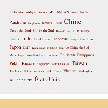
ASEAN
Afrique
Afghanistan
Angola
APL
Asie du Sud-Est
Chine
Australie
Birmanie
Brésil
Bangladesh
Corée du Sud
Corée du Nord
DPP
Europe
Donald Trump
Inde
Indonésie
France
Iran
Indo-Pacifique
indopacifique
Japon
mer de Chine du Sud
KMT
Malaisie
Kuomintang
Pakistan
Philippines
Pacifique
Mozambique
Nouvelle-Zélande
Taiwan
Russie
Pékin
Singapour
South China Sea
Vietnam
Thaïlande
Washington
Union européenne
United States
États-Unis
Xi Jinping
ZEE