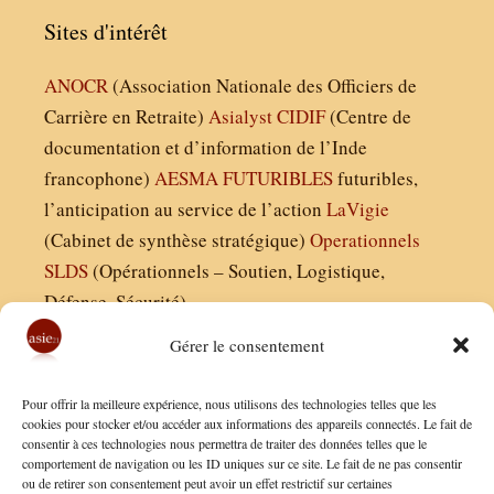
Sites d'intérêt
ANOCR
(Association Nationale des Officiers de
Carrière en Retraite)
Asialyst
CIDIF
(Centre de
documentation et d’information de l’Inde
francophone)
AESMA
FUTURIBLES
futuribles,
l’anticipation au service de l’action
LaVigie
(Cabinet de synthèse stratégique)
Operationnels
SLDS
(Opérationnels – Soutien, Logistique,
Défense, Sécurité)
Gérer le consentement
Asie21.com est édité par :
Pour offrir la meilleure expérience, nous utilisons des technologies telles que les
Finaldées EURL
cookies pour stocker et/ou accéder aux informations des appareils connectés. Le fait de
consentir à ces technologies nous permettra de traiter des données telles que le
Siège social : 13 avenue Boudon, 75016, Paris
comportement de navigation ou les ID uniques sur ce site. Le fait de ne pas consentir
Nous contacter
ou de retirer son consentement peut avoir un effet restrictif sur certaines