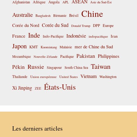
ASEAN
Afrique
Afghanistan
Angola
APL
Asie du Sud-Est
Chine
Australie
Birmanie
Brésil
Bangladesh
Corée du Sud
Corée du Nord
DPP
Europe
Donald Trump
Inde
Indonésie
France
Iran
Indo-Pacifique
indopacifique
Japon
mer de Chine du Sud
KMT
Malaisie
Kuomintang
Pakistan
Philippines
Pacifique
Mozambique
Nouvelle-Zélande
Taiwan
Russie
Pékin
Singapour
South China Sea
Vietnam
Thaïlande
Washington
Union européenne
United States
États-Unis
Xi Jinping
ZEE
Les derniers articles