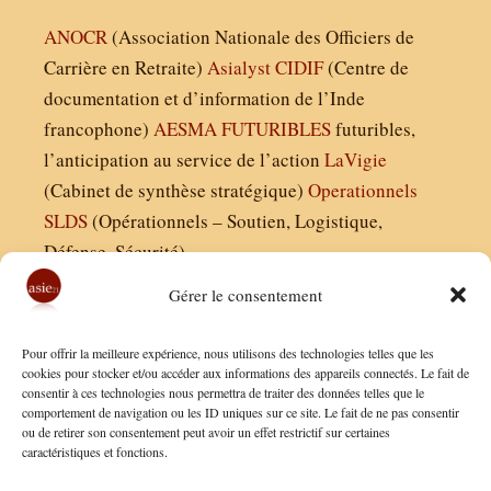
ANOCR
(Association Nationale des Officiers de
Carrière en Retraite)
Asialyst
CIDIF
(Centre de
documentation et d’information de l’Inde
francophone)
AESMA
FUTURIBLES
futuribles,
l’anticipation au service de l’action
LaVigie
(Cabinet de synthèse stratégique)
Operationnels
SLDS
(Opérationnels – Soutien, Logistique,
Défense, Sécurité)
Gérer le consentement
Asie21.com est édité par :
Pour offrir la meilleure expérience, nous utilisons des technologies telles que les
Finaldées EURL
cookies pour stocker et/ou accéder aux informations des appareils connectés. Le fait de
consentir à ces technologies nous permettra de traiter des données telles que le
Siège social : 13 avenue Boudon, 75016, Paris
comportement de navigation ou les ID uniques sur ce site. Le fait de ne pas consentir
Nous contacter
ou de retirer son consentement peut avoir un effet restrictif sur certaines
caractéristiques et fonctions.
Mentions Légales