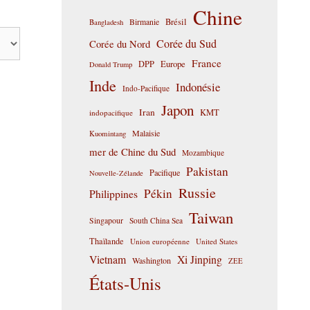
Chine
Birmanie
Brésil
Bangladesh
Corée du Sud
Corée du Nord
France
DPP
Europe
Donald Trump
Inde
Indonésie
Indo-Pacifique
Japon
Iran
KMT
indopacifique
Malaisie
Kuomintang
mer de Chine du Sud
Mozambique
Pakistan
Pacifique
Nouvelle-Zélande
Russie
Pékin
Philippines
Taiwan
Singapour
South China Sea
Thaïlande
Union européenne
United States
Vietnam
Xi Jinping
Washington
ZEE
États-Unis