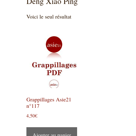
Deng Xiao Ping
Voici le seul résultat
Grappillages Asie21
n°117
4,50
€
Ajouter au panier