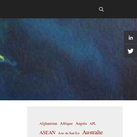
Afrique
Afghanistan
Angola
APL
Australie
ASEAN
Asie du Sud-Est