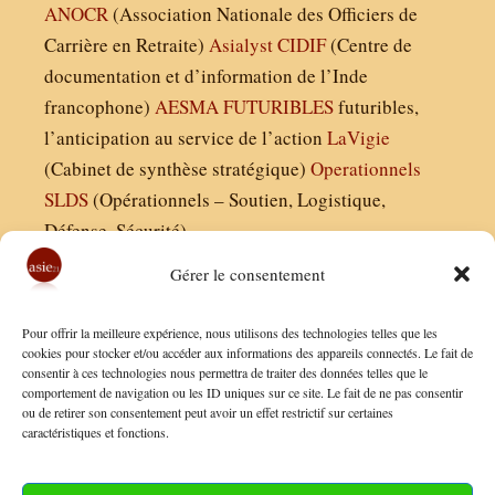
ANOCR
(Association Nationale des Officiers de
Carrière en Retraite)
Asialyst
CIDIF
(Centre de
documentation et d’information de l’Inde
francophone)
AESMA
FUTURIBLES
futuribles,
l’anticipation au service de l’action
LaVigie
(Cabinet de synthèse stratégique)
Operationnels
SLDS
(Opérationnels – Soutien, Logistique,
Défense, Sécurité)
Gérer le consentement
Asie21.com est édité par :
Pour offrir la meilleure expérience, nous utilisons des technologies telles que les
Finaldées EURL
cookies pour stocker et/ou accéder aux informations des appareils connectés. Le fait de
consentir à ces technologies nous permettra de traiter des données telles que le
Siège social : 13 avenue Boudon, 75016, Paris
comportement de navigation ou les ID uniques sur ce site. Le fait de ne pas consentir
Nous contacter
ou de retirer son consentement peut avoir un effet restrictif sur certaines
caractéristiques et fonctions.
Mentions Légales