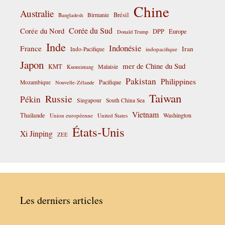
Chine
Australie
Birmanie
Brésil
Bangladesh
Corée du Sud
Corée du Nord
DPP
Europe
Donald Trump
Inde
Indonésie
France
Iran
Indo-Pacifique
indopacifique
Japon
mer de Chine du Sud
KMT
Malaisie
Kuomintang
Pakistan
Philippines
Pacifique
Mozambique
Nouvelle-Zélande
Taiwan
Russie
Pékin
Singapour
South China Sea
Vietnam
Thaïlande
Washington
Union européenne
United States
États-Unis
Xi Jinping
ZEE
Les derniers articles