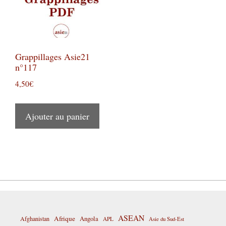
Grappillages Asie21
n°117
4,50
€
Ajouter au panier
ASEAN
Afrique
Afghanistan
Angola
APL
Asie du Sud-Est