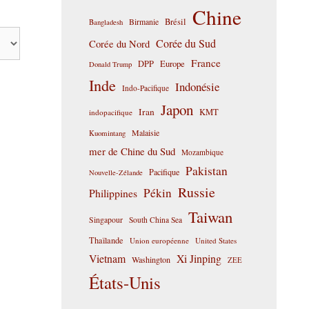
Chine
Birmanie
Brésil
Bangladesh
Corée du Sud
Corée du Nord
France
DPP
Europe
Donald Trump
Inde
Indonésie
Indo-Pacifique
Japon
Iran
KMT
indopacifique
Malaisie
Kuomintang
mer de Chine du Sud
Mozambique
Pakistan
Pacifique
Nouvelle-Zélande
Russie
Pékin
Philippines
Taiwan
Singapour
South China Sea
Thaïlande
Union européenne
United States
Vietnam
Xi Jinping
Washington
ZEE
États-Unis