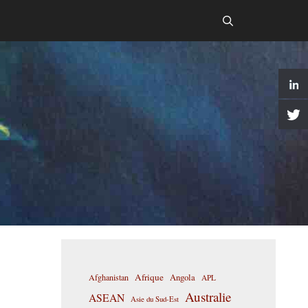
Afrique
Afghanistan
Angola
APL
Australie
ASEAN
Asie du Sud-Est