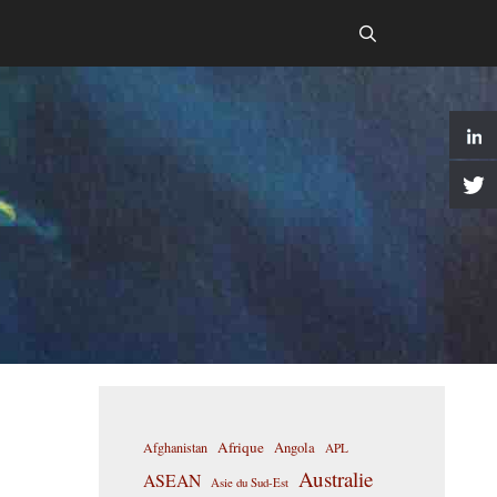
Afrique
Afghanistan
Angola
APL
Australie
ASEAN
Asie du Sud-Est