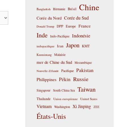
Chine
Birmanie
Brésil
Bangladesh
Corée du Sud
Corée du Nord
France
DPP
Europe
Donald Trump
Inde
Indonésie
Indo-Pacifique
Japon
Iran
KMT
indopacifique
Malaisie
Kuomintang
mer de Chine du Sud
Mozambique
Pakistan
Pacifique
Nouvelle-Zélande
Russie
Pékin
Philippines
Taiwan
Singapour
South China Sea
Thaïlande
Union européenne
United States
Vietnam
Xi Jinping
Washington
ZEE
États-Unis