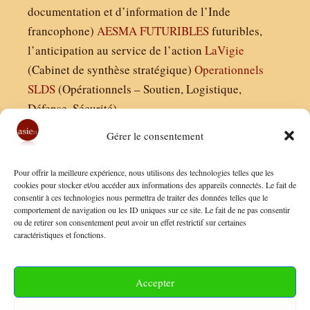
documentation et d’information de l’Inde
francophone)
AESMA
FUTURIBLES
futuribles,
l’anticipation au service de l’action
LaVigie
(Cabinet de synthèse stratégique)
Operationnels
SLDS
(Opérationnels – Soutien, Logistique,
Défense, Sécurité)
Gérer le consentement
Asie21.com est édité par :
Pour offrir la meilleure expérience, nous utilisons des technologies telles que les
Finaldées EURL
cookies pour stocker et/ou accéder aux informations des appareils connectés. Le fait de
consentir à ces technologies nous permettra de traiter des données telles que le
Siège social : 13 avenue Boudon, 75016, Paris
comportement de navigation ou les ID uniques sur ce site. Le fait de ne pas consentir
Nous contacter
ou de retirer son consentement peut avoir un effet restrictif sur certaines
caractéristiques et fonctions.
Mentions Légales
Conditions Générales de Vente
Accepter
Politique de Confidentialité