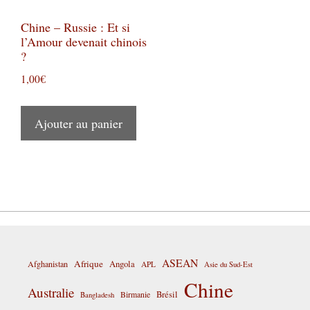
Chine – Russie : Et si
l’Amour devenait chinois
?
1,00
€
Ajouter au panier
ASEAN
Afrique
Afghanistan
Angola
APL
Asie du Sud-Est
Chine
Australie
Birmanie
Brésil
Bangladesh