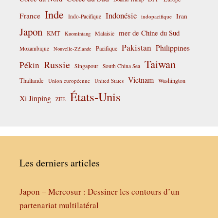
Inde
Indonésie
France
Iran
Indo-Pacifique
indopacifique
Japon
mer de Chine du Sud
KMT
Malaisie
Kuomintang
Pakistan
Philippines
Pacifique
Mozambique
Nouvelle-Zélande
Taiwan
Russie
Pékin
Singapour
South China Sea
Vietnam
Thaïlande
Washington
Union européenne
United States
États-Unis
Xi Jinping
ZEE
Les derniers articles
Japon – Mercosur : Dessiner les contours d’un
partenariat multilatéral