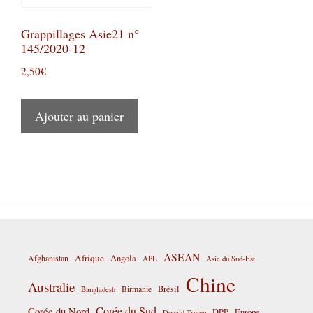
Grappillages Asie21 n°
145/2020-12
2,50
€
Ajouter au panier
ASEAN
Afrique
Afghanistan
Angola
APL
Asie du Sud-Est
Chine
Australie
Birmanie
Brésil
Bangladesh
Corée du Sud
Corée du Nord
DPP
Europe
Donald Trump