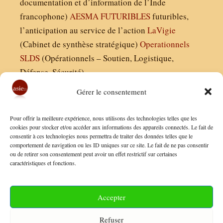
documentation et d’information de l’Inde
francophone)
AESMA
FUTURIBLES
futuribles,
l’anticipation au service de l’action
LaVigie
(Cabinet de synthèse stratégique)
Operationnels
SLDS
(Opérationnels – Soutien, Logistique,
Défense, Sécurité)
Gérer le consentement
Asie21.com est édité par :
Pour offrir la meilleure expérience, nous utilisons des technologies telles que les
Finaldées EURL
cookies pour stocker et/ou accéder aux informations des appareils connectés. Le fait de
consentir à ces technologies nous permettra de traiter des données telles que le
Siège social : 13 avenue Boudon, 75016, Paris
comportement de navigation ou les ID uniques sur ce site. Le fait de ne pas consentir
Nous contacter
ou de retirer son consentement peut avoir un effet restrictif sur certaines
caractéristiques et fonctions.
Mentions Légales
Conditions Générales de Vente
Accepter
Politique de Confidentialité
Refuser
FAQ