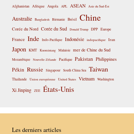
ASEAN
Afrique
Afghanistan
Angola
APL
Asie du Sud-Est
Chine
Australie
Birmanie
Brésil
Bangladesh
Corée du Sud
Corée du Nord
DPP
Europe
Donald Trump
Inde
Indonésie
France
Iran
Indo-Pacifique
indopacifique
Japon
mer de Chine du Sud
KMT
Malaisie
Kuomintang
Pakistan
Philippines
Pacifique
Mozambique
Nouvelle-Zélande
Taiwan
Russie
Pékin
Singapour
South China Sea
Vietnam
Thaïlande
Washington
Union européenne
United States
États-Unis
Xi Jinping
ZEE
Les derniers articles