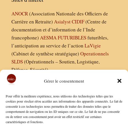
ANOCR
(Association Nationale des Officiers de
Carrière en Retraite)
Asialyst
CIDIF
(Centre de
documentation et d’information de l’Inde
francophone)
AESMA
FUTURIBLES
futuribles,
l’anticipation au service de l’action
LaVigie
(Cabinet de synthèse stratégique)
Operationnels
SLDS
(Opérationnels – Soutien, Logistique,
Défense, Sécurité)
Gérer le consentement
Asie21.com est édité par :
Pour offrir la meilleure expérience, nous utilisons des technologies telles que les
Finaldées EURL
cookies pour stocker et/ou accéder aux informations des appareils connectés. Le fait de
consentir à ces technologies nous permettra de traiter des données telles que le
Siège social : 13 avenue Boudon, 75016, Paris
comportement de navigation ou les ID uniques sur ce site. Le fait de ne pas consentir
Nous contacter
ou de retirer son consentement peut avoir un effet restrictif sur certaines
caractéristiques et fonctions.