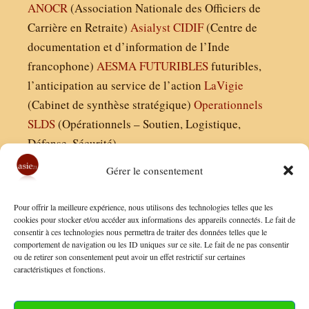
ANOCR
(Association Nationale des Officiers de
Carrière en Retraite)
Asialyst
CIDIF
(Centre de
documentation et d’information de l’Inde
francophone)
AESMA
FUTURIBLES
futuribles,
l’anticipation au service de l’action
LaVigie
(Cabinet de synthèse stratégique)
Operationnels
SLDS
(Opérationnels – Soutien, Logistique,
Défense, Sécurité)
Gérer le consentement
Asie21.com est édité par :
Pour offrir la meilleure expérience, nous utilisons des technologies telles que les
Finaldées EURL
cookies pour stocker et/ou accéder aux informations des appareils connectés. Le fait de
consentir à ces technologies nous permettra de traiter des données telles que le
Siège social : 13 avenue Boudon, 75016, Paris
comportement de navigation ou les ID uniques sur ce site. Le fait de ne pas consentir
Nous contacter
ou de retirer son consentement peut avoir un effet restrictif sur certaines
caractéristiques et fonctions.
Mentions Légales