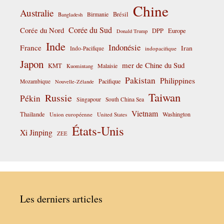
Chine
Australie
Birmanie
Brésil
Bangladesh
Corée du Sud
Corée du Nord
DPP
Europe
Donald Trump
Inde
Indonésie
France
Iran
Indo-Pacifique
indopacifique
Japon
mer de Chine du Sud
KMT
Malaisie
Kuomintang
Pakistan
Philippines
Pacifique
Mozambique
Nouvelle-Zélande
Taiwan
Russie
Pékin
Singapour
South China Sea
Vietnam
Thaïlande
Washington
Union européenne
United States
États-Unis
Xi Jinping
ZEE
Les derniers articles