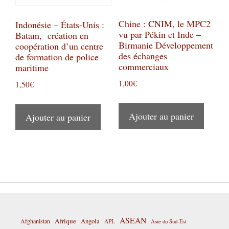
Chine : CNIM, le MPC2
Indonésie – États-Unis :
vu par Pékin et Inde –
Batam, création en
Birmanie Développement
coopération d’un centre
des échanges
de formation de police
commerciaux
maritime
1,00
€
1,50
€
Ajouter au panier
Ajouter au panier
ASEAN
Afrique
Afghanistan
Angola
APL
Asie du Sud-Est