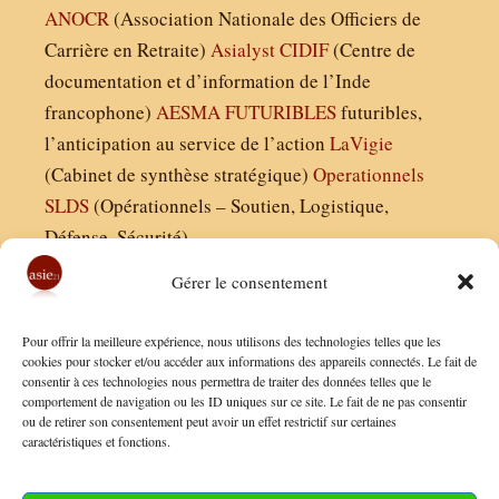
ANOCR
(Association Nationale des Officiers de
Carrière en Retraite)
Asialyst
CIDIF
(Centre de
documentation et d’information de l’Inde
francophone)
AESMA
FUTURIBLES
futuribles,
l’anticipation au service de l’action
LaVigie
(Cabinet de synthèse stratégique)
Operationnels
SLDS
(Opérationnels – Soutien, Logistique,
Défense, Sécurité)
Gérer le consentement
Asie21.com est édité par :
Pour offrir la meilleure expérience, nous utilisons des technologies telles que les
Finaldées EURL
cookies pour stocker et/ou accéder aux informations des appareils connectés. Le fait de
consentir à ces technologies nous permettra de traiter des données telles que le
Siège social : 13 avenue Boudon, 75016, Paris
comportement de navigation ou les ID uniques sur ce site. Le fait de ne pas consentir
Nous contacter
ou de retirer son consentement peut avoir un effet restrictif sur certaines
caractéristiques et fonctions.
Mentions Légales