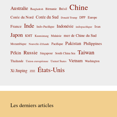
Chine
Australie
Birmanie
Brésil
Bangladesh
Corée du Sud
Corée du Nord
DPP
Europe
Donald Trump
Inde
Indonésie
France
Iran
Indo-Pacifique
indopacifique
Japon
mer de Chine du Sud
KMT
Malaisie
Kuomintang
Pakistan
Philippines
Pacifique
Mozambique
Nouvelle-Zélande
Taiwan
Russie
Pékin
Singapour
South China Sea
Vietnam
Thaïlande
Washington
Union européenne
United States
États-Unis
Xi Jinping
ZEE
Les derniers articles