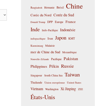
Chine
Birmanie
Brésil
Bangladesh
Corée du Sud
Corée du Nord
France
DPP
Europe
Donald Trump
Inde
Indonésie
Indo-Pacifique
Japon
Iran
KMT
indopacifique
Malaisie
Kuomintang
mer de Chine du Sud
Mozambique
Pakistan
Pacifique
Nouvelle-Zélande
Russie
Pékin
Philippines
Taiwan
Singapour
South China Sea
Thaïlande
Union européenne
United States
Vietnam
Xi Jinping
Washington
ZEE
États-Unis