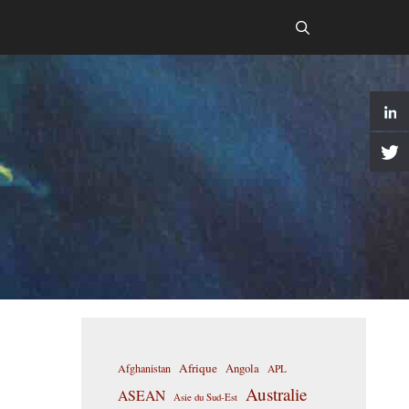
Afrique
Afghanistan
Angola
APL
Australie
ASEAN
Asie du Sud-Est